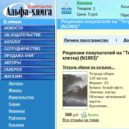
Корзина
Логин
Товаров:
0
Цена:
0 руб.
Пар
Рецензия покупателя на "Тетр
(N1993)"
НОВОСТИ
ОБ ИЗДАТЕЛЬСТВЕ
Личное пространство
До
КАТАЛОГ
СОТРУДНИЧЕСТВО
Рецензии покупателей на "Те
ПРОДАЖА КНИГ
клетка) (N1993)"
АВТОРЫ
Тетрадь общая на кольцах...
ГАЛЕРЕЯ
Тетрадь общая.
МАГАЗИН
120 листов.
Формат: А5.
Авторы
Бумага: белый офсет.
Жанры
Линовка: клетка.
Обложка: мелованный
Издательства
картон.
Серии
Крепление:...
Новинки
568
руб
Купить
Рейтинги
Все отзывы на товар
Корзина