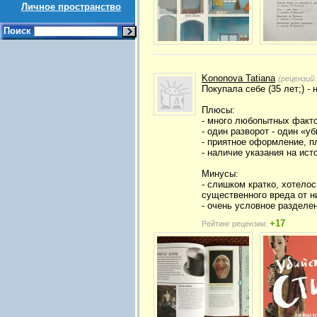
Личное пространство
Поиск
Kononova Tatiana
(рецензий
Покупала себе (35 лет;) -
Плюсы:
- много любопытных факт
- один разворот - один «у
- приятное оформление, п
- наличие указания на ист
Минусы:
- слишком кратко, хотело
существенного вреда от н
- очень условное разделен
+17
Рейтинг рецензии: