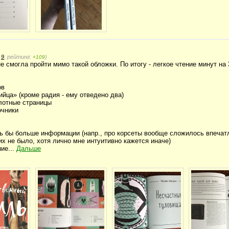
:
9
, рейтинг:
)
+109
 не смогла пройти мимо такой обложки. По итогу - легкое чтение минут на 
ов
бийца» (кроме радия - ему отведено два)
лотные страницы
очники
сь бы больше информации (напр., про корсеты вообще сложилось впечатл
их не было, хотя лично мне интуитивно кажется иначе)
ие...
Дальше