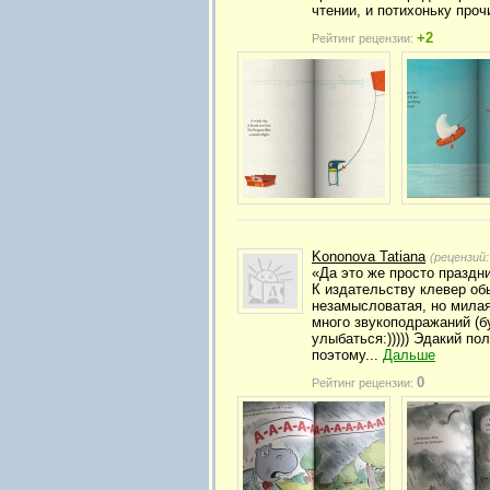
чтении, и потихоньку прочи
+2
Рейтинг рецензии:
Kononova Tatiana
(рецензий
«Да это же просто праздни
К издательству клевер об
незамысловатая, но милая
много звукоподражаний (бу
улыбаться:))))) Эдакий п
поэтому...
Дальше
0
Рейтинг рецензии: