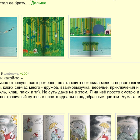
тал ее брату....
Дальше
:
9
, рейтинг:
)
+109
к какой-то!»
ычно отношусь настороженно, но эта книга покорила меня с первого взгл
, каких сейчас много - дружба, взаимовыручка, веселье, приключения и 
ль, клац, плюх и тп). Но суть даже не в этом. Я на неё просто смотрю и
олностраничный сутеев с просто идеально подобранным цветом. Бумага п