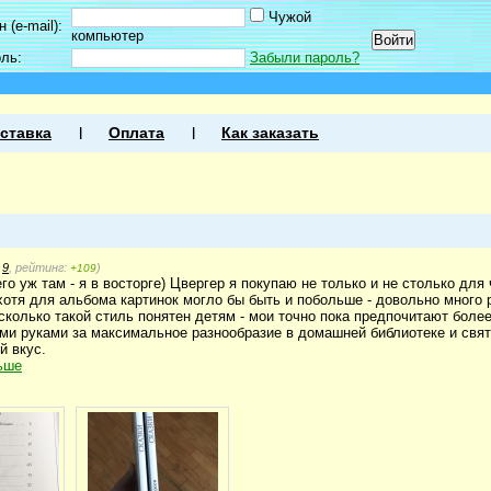
Чужой
 (e-mail):
компьютер
оль:
Забыли пароль?
ставка
Оплата
Как заказать
:
9
, рейтинг:
)
+109
го уж там - я в восторге) Цвергер я покупаю не только и не столько для 
отя для альбома картинок могло бы быть и побольше - довольно много 
сколько такой стиль понятен детям - мои точно пока предпочитают боле
ими руками за максимальное разнообразие в домашней библиотеке и свято
й вкус.
ьше