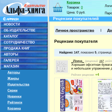
Корзина
Логин
Товаров:
0
Цена:
0 руб.
Пар
Рецензии покупателей
НОВОСТИ
ОБ ИЗДАТЕЛЬСТВЕ
Личное пространство
До
КАТАЛОГ
Рецензии покупателя
СОТРУДНИЧЕСТВО
ПРОДАЖА КНИГ
Найдено:
147
, показано
5
, страниц
АВТОРЫ
ГАЛЕРЕЯ
_Ирина_
(рецензий:
167
, рей
Хорошая офсетная бумага 
МАГАЗИН
и небольшое упражнение д
Авторы
+4
Рейтинг рецензии:
Жанры
Издательства
Серии
Новинки
Рейтинги
Корзина