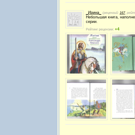
_Ирина_
(рецензий:
167
, рей
Небольшая книга, наполне
серии.
+4
Рейтинг рецензии: