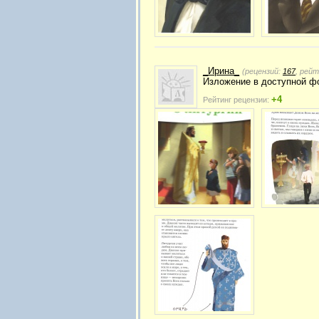
_Ирина_
(рецензий:
167
, рей
Изложение в доступной фо
+4
Рейтинг рецензии: