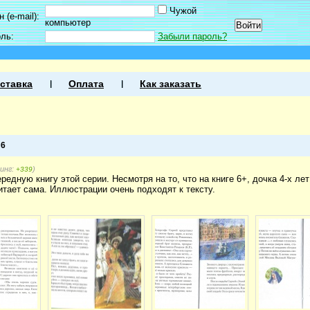
Чужой
 (e-mail):
компьютер
оль:
Забыли пароль?
ставка
Оплата
Как заказать
а
6
тинг:
)
+339
едную книгу этой серии. Несмотря на то, что на книге 6+, дочка 4-х л
итает сама. Иллюстрации очень подходят к тексту.