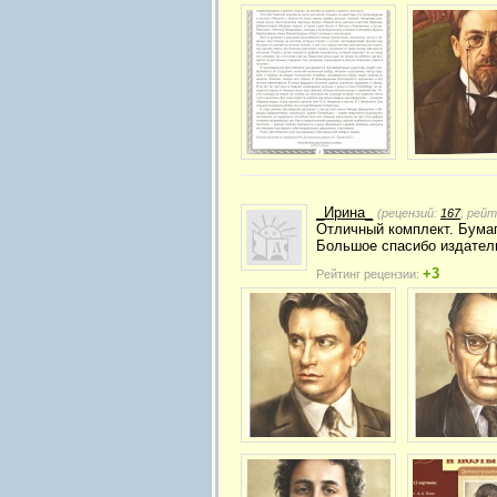
_Ирина_
(рецензий:
167
, рей
Отличный комплект. Бумаг
Большое спасибо издател
+3
Рейтинг рецензии: