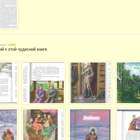
тинг:
)
+339
 к этой чудесной книге.