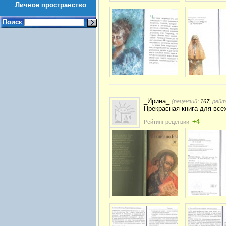
Личное пространство
Поиск
_Ирина_
(рецензий:
167
, рей
Прекрасная книга для всех
+4
Рейтинг рецензии: