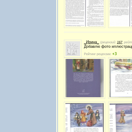
_Ирина_
(рецензий:
167
, рей
Добавлю фото иллюстраций
+3
Рейтинг рецензии: