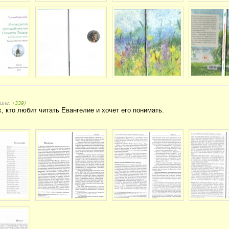
тинг:
)
+339
, кто любит читать Евангелие и хочет его понимать.