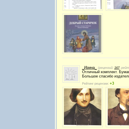
_Ирина_
(рецензий:
167
, рей
Отличный комплект. Бумаг
Большое спасибо издател
+3
Рейтинг рецензии: