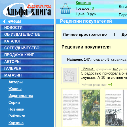
Корзина
Логин
Товаров:
0
Цена:
0 руб.
Пар
Рецензии покупателей
НОВОСТИ
ОБ ИЗДАТЕЛЬСТВЕ
Личное пространство
До
КАТАЛОГ
Рецензии покупателя
СОТРУДНИЧЕСТВО
ПРОДАЖА КНИГ
Найдено:
147
, показано
5
, страниц
АВТОРЫ
ГАЛЕРЕЯ
_Ирина_
(рецензий:
167
, рей
С радостью приобрела очер
МАГАЗИН
слушает. А 10-ти летняя ч
Авторы
+4
Рейтинг рецензии:
Жанры
Издательства
Серии
Новинки
Рейтинги
Корзина