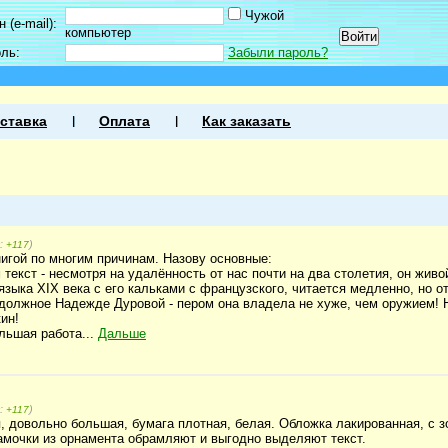
Чужой
 (e-mail):
компьютер
оль:
Забыли пароль?
ставка
Оплата
Как заказать
г:
)
+117
игой по многим причинам. Назову основные:
текст - несмотря на удалённость от нас почти на два столетия, он живой
языка XIX века с его кальками с французского, читается медленно, но о
должное Надежде Дуровой - пером она владела не хуже, чем оружием! Не
ин!
льшая работа...
Дальше
г:
)
+117
я, довольно большая, бумага плотная, белая. Обложка лакированная, с 
мочки из орнамента обрамляют и выгодно выделяют текст.