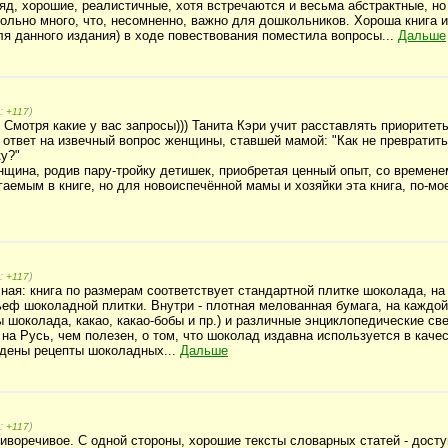
яд, хорошие, реалистичные, хотя встречаются и весьма абстрактные, но
льно много, что, несомненно, важно для дошкольников. Хороша книга и 
я данного издания) в ходе повествования поместила вопросы...
Дальше
г:
)
+117
Смотря какие у вас запросы))) Танита Кэри учит расставлять приоритет
ь ответ на извечный вопрос женщины, ставшей мамой: "Как не превратит
у?"
нщина, родив пару-тройку детишек, приобретая ценный опыт, со времене
аемым в книге, но для новоиспечённой мамы и хозяйки эта книга, по-м
г:
)
+117
ная: книга по размерам соответствует стандартной плитке шоколада, на 
ф шоколадной плитки. Внутри - плотная мелованная бумага, на каждой 
 шоколада, какао, какао-бобы и пр.) и различные энциклопедические св
 на Русь, чем полезен, о том, что шоколад издавна используется в каче
едены рецепты шоколадных...
Дальше
г:
)
+117
тиворечивое. С одной стороны, хорошие тексты словарных статей - досту