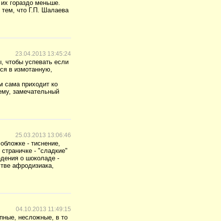
 их гораздо меньше.
тем, что Г.П. Шалаева
23.04.2013 13:45:24
ы, чтобы успевать если
ься в измотанную,
м сама приходит ко
оему, замечательный
25.03.2013 13:06:46
обложке - тиснение,
страничке - "сладкие"
едения о шоколаде -
стве афродизиака,
04.10.2013 11:49:15
пные, несложные, в то