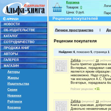
Корзина
Логин
Товаров:
0
Цена:
0 руб.
Пар
Рецензии покупателей
НОВОСТИ
ОБ ИЗДАТЕЛЬСТВЕ
Личное пространство
До
КАТАЛОГ
Рецензии покупателя
СОТРУДНИЧЕСТВО
ПРОДАЖА КНИГ
Найдено:
6
, показано
5
, страница
1
АВТОРЫ
ГАЛЕРЕЯ
Zefirka
(рецензий:
19
, рейтин
Была приятно удивлена кн
МАГАЗИН
Во-первых, порадовал сам 
является ярким образцом 
Авторы
невозможно. Надо отдать 
Жанры
так восхищался А.С. Пушк
Во-вторых, порадовала бо
Издательства
+11
Рейтинг рецензии:
Серии
Новинки
Zefirka
Рейтинги
(рецензий:
19
, рейтин
Книга красивая, добротна
Корзина
Довольно ненавязчивые ра