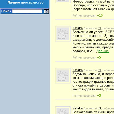
Иллюстрации, на мой взгл
Личное пространство
Вообще, иллюстраций дово
(пересказавшая Библию дл
Поиск
+10
Рейтинг рецензии:
Zefirka
(рецензий:
19
, рейтин
Возможно ли успеть ВСЁ? 
и не всё, то многое. Здес
раздражённую домохозяйк
Конечно, почти каждая же
многим решениям, предлаг
подарок, ибо...
Дальше
+5
Рейтинг рецензии:
Zefirka
(рецензий:
19
, рейтин
Задумка, конечно, интерес
также напоминающее релье
иллюстрации (разные виды
откуда пришёл в Европу и
каких видов бывает, прив
+3
Рейтинг рецензии:
Zefirka
(рецензий:
19
, рейтин
Впечатление от книги про