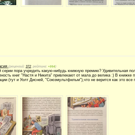
асия
(рецензий:
372
, рейтинг:
)
+994
ой серии пора учредить какую-нибудь книжную премию? Удивительная по
ность книг "Настя и Никита" привлекают от мала до велика :) В книжке
ции (тут и Уолт Дисней, "Союзмультфильм"),что не верится как это все