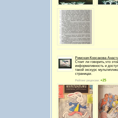
Римская-Корсакова Анаст
Стоит ли говорить,что эт
информативность и доступ
такой экскурс мультиплика
страницах.
+25
Рейтинг рецензии: