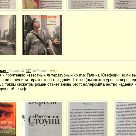
асия
(рецензий:
372
, рейтинг:
)
+994
 к прочтению известный литературный критик Галина Юзефович,если вы
ока не выкупили тираж второго издания!Такого (высокого) уровня перевод
а с таким сюжетом роман станет вновь бестселлером!Качество издания 
крупный шрифт.