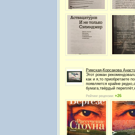
Римская-Корсакова Анаст
Этот роман рекомендовала
как и я,то приобретаете п
появляется крайне редко,
бумага,твёрдый переплёт,
+26
Рейтинг рецензии: