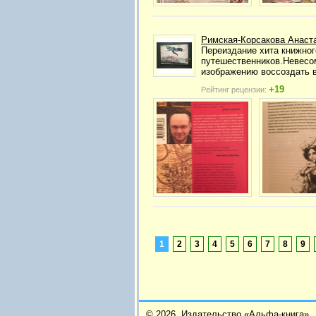
Римская-Корсакова Анаст
Переиздание хита книжног
путешественников.Невесом
изображению воссоздать 
+19
Рейтинг рецензии:
1
2
3
4
5
6
7
8
9
© 2026,
Издательство «Альфа-книга»