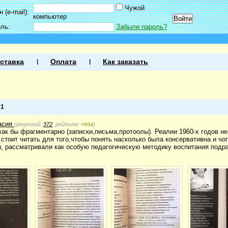
Чужой
 (e-mail):
компьютер
оль:
Забыли пароль?
ставка
Оплата
Как заказать
а
1
асия
(рецензий:
372
, рейтинг:
)
+994
как бы фрагментарно (записки,письма,протоолы). Реалии 1960-х годов не
стоит читать для того,чтобы понять насколько была консервативна и чо
ы, рассматривали как особую педагогическую методику воспитания подр