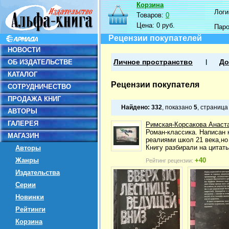
Корзина
Логин
Товаров:
0
Цена:
0 руб.
Пар
Рецензии покупателей
НОВОСТИ
ОБ ИЗДАТЕЛЬСТВЕ
Личное пространство
До
КАТАЛОГ
Рецензии покупателя
СОТРУДНИЧЕСТВО
ПРОДАЖА КНИГ
Найдено:
332
, показано
5
, страниц
АВТОРЫ
ГАЛЕРЕЯ
Римская-Корсакова Анаст
Роман-классика. Написан 
МАГАЗИН
реалиями школ 21 века,но 
Книгу разбирали на цитат
Авторы
Жанры
+40
Рейтинг рецензии:
Издательства
Серии
Новинки
Рейтинги
Корзина