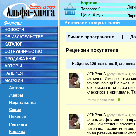
Корзина
Логин
Товаров:
0
Цена:
0 руб.
Пар
Рецензии покупателей
НОВОСТИ
ОБ ИЗДАТЕЛЬСТВЕ
Личное пространство
До
КАТАЛОГ
Рецензии покупателя
СОТРУДНИЧЕСТВО
ПРОДАЖА КНИГ
Найдено:
129
, показано
5
, страниц
АВТОРЫ
ГАЛЕРЕЯ
ИСКРеннА
(рецензий:
203
, р
Отлично! Именно такие кни
МАГАЗИН
захватывающий сюжет не д
как описывается в основн
Авторы
классиков в оригинале. Та
Жанры
+6
Рейтинг рецензии:
Издательства
Серии
ИСКРеннА
(рецензий:
203
, р
Новинки
Очень эффективное направ
большей степени похоже н
Рейтинги
потенциал развития и рос
Корзина
приобретение независимос