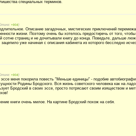
злишества специальных терминов.
ейтинг:
)
+904
медлительное. Описание загадочных, мистигеских приключений перемеж
енности жизни. Поэтому очень бы хотелось предостиречь от того, чтобы
й сотне страниц и не дочитывали книгу до конца. Поведьте, дальше люж
, зацепило уже начиная с описания кабинета из которого бесследно исче
ейтинг:
)
+904
 эссе меня покорила повесть "Меньше единицы" - подобие автобиографии
сущности Родины Бродского. Вся жизнь советского человека как на лад
ьзует Бродский в своих эссе, просто потрясают своим изяществом и мет
хов!
ение книги очень милое. На картине Бродский похож на себя.