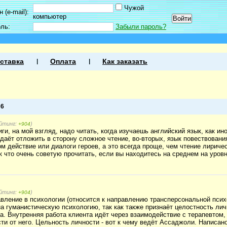
Чужой
 (e-mail):
компьютер
оль:
Забыли пароль?
ставка
Оплата
Как заказать
а
6
ейтинг:
)
+904
ги, на мой взгляд, надо читать, когда изучаешь английский язык, как ин
аёт отложить в сторону сложное чтение, во-вторых, язык повествования
ом действие или диалоги героев, а это всегда проще, чем чтение лириче
к что очень советую прочитать, если вы находитесь на среднем на уровн
ейтинг:
)
+904
ление в психологии (относится к направлению трансперсональной психо
а гуманистическую психологию, так как также признаёт целостность лич
та. Внутренняя работа клиента идёт через взаимодействие с терапевтом,
ти от него. Цельность личности - вот к чему ведёт Ассаджоли. Написано