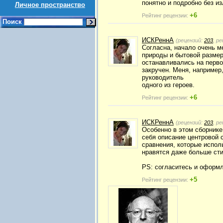
понятно и подробно без и
Личное пространство
+6
Рейтинг рецензии:
Поиск
ИСКРеннА
(рецензий:
203
, р
Согласна, начало очень 
природы и бытовой размер
останавливались на перво
закручен. Меня, например
руководитель
одного из героев.
+6
Рейтинг рецензии:
ИСКРеннА
(рецензий:
203
, р
Особенно в этом сборнике
себя описание центровой 
сравнения, которые испол
нравятся даже больше сти
PS: согласитесь и оформл
+5
Рейтинг рецензии: