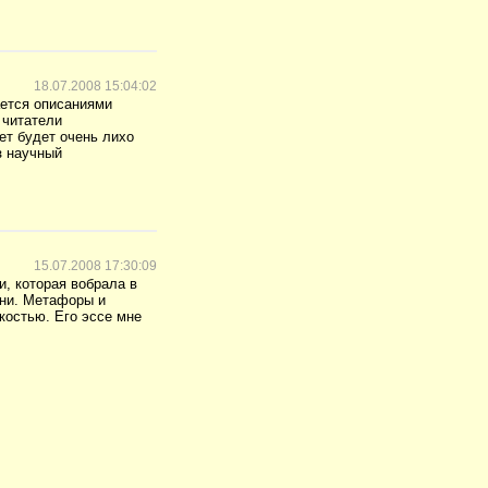
18.07.2008 15:04:02
ается описаниями
 читатели
ет будет очень лихо
з научный
15.07.2008 17:30:09
, которая вобрала в
они. Метафоры и
костью. Его эссе мне