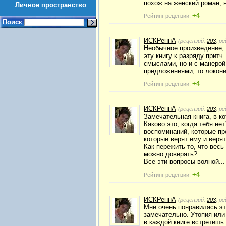
похож на женский роман, 
Личное пространство
+4
Рейтинг рецензии:
Поиск
ИСКРеннА
(рецензий:
203
, р
Необычное произведение, 
эту книгу к разряду притч
смыслами, но и с манерой
предложениями, то локони
+4
Рейтинг рецензии:
ИСКРеннА
(рецензий:
203
, р
Замечательная книга, в ко
Каково это, когда тебя не
воспоминаний, которые пр
которые верят ему и верят 
Как пережить то, что весь
можно доверять?...
Все эти вопросы волной..
+4
Рейтинг рецензии:
ИСКРеннА
(рецензий:
203
, р
Мне очень понравилась эт
замечательно. Утопия или 
в каждой книге встретишь