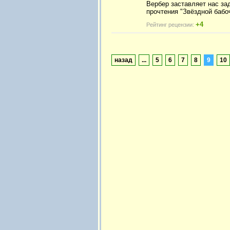
Вербер заставляет нас зад
прочтения "Звёздной бабоч
+4
Рейтинг рецензии:
назад
...
5
6
7
8
9
10