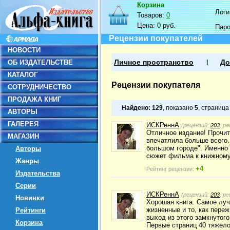
Корзина
Логин
Товаров:
0
Цена:
0 руб.
Пар
Рецензии покупателей
НОВОСТИ
ОБ ИЗДАТЕЛЬСТВЕ
Личное пространство
До
КАТАЛОГ
Рецензии покупателя
СОТРУДНИЧЕСТВО
ПРОДАЖА КНИГ
Найдено:
129
, показано
5
, страниц
АВТОРЫ
ГАЛЕРЕЯ
ИСКРеннА
(рецензий:
203
, р
Отличное издание! Прочит
МАГАЗИН
впечатлила больше всего.
большом городе". Именно о
Авторы
сюжет фильма к книжному
Жанры
+4
Рейтинг рецензии:
Издательства
Серии
ИСКРеннА
(рецензий:
203
, р
Новинки
Хорошая книга. Самое лучш
жизненные и то, как переж
Рейтинги
выход из этого замкнутого
Корзина
Первые страниц 40 тяжело