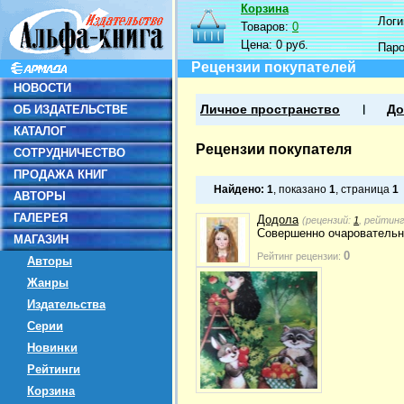
Корзина
Логин
Товаров:
0
Цена:
0 руб.
Пар
Рецензии покупателей
НОВОСТИ
ОБ ИЗДАТЕЛЬСТВЕ
Личное пространство
До
КАТАЛОГ
Рецензии покупателя
СОТРУДНИЧЕСТВО
ПРОДАЖА КНИГ
Найдено:
1
, показано
1
, страница
1
АВТОРЫ
ГАЛЕРЕЯ
Додола
(рецензий:
1
, рейтин
Совершенно очаровательн
МАГАЗИН
0
Рейтинг рецензии:
Авторы
Жанры
Издательства
Серии
Новинки
Рейтинги
Корзина