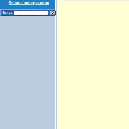
Личное пространство
Поиск