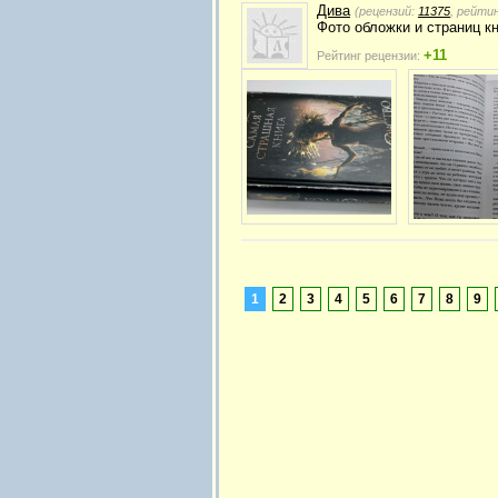
Дива
(рецензий:
11375
, рейти
Фото обложки и страниц к
+11
Рейтинг рецензии:
1
2
3
4
5
6
7
8
9