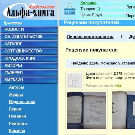
Корзина
Логин
Товаров:
0
Цена:
0 руб.
Пар
Рецензии покупателей
НОВОСТИ
ОБ ИЗДАТЕЛЬСТВЕ
Личное пространство
До
КАТАЛОГ
Рецензии покупателя
СОТРУДНИЧЕСТВО
ПРОДАЖА КНИГ
Найдено:
11246
, показано
5
, стран
АВТОРЫ
ГАЛЕРЕЯ
Дива
(рецензий:
11375
, рейти
Фото внешнего вида и стра
МАГАЗИН
+22
Рейтинг рецензии:
Авторы
Жанры
Издательства
Серии
Новинки
Рейтинги
Корзина