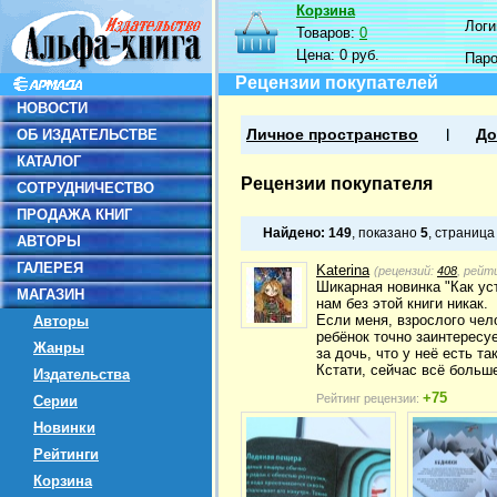
Корзина
Логин
Товаров:
0
Цена:
0 руб.
Пар
Рецензии покупателей
НОВОСТИ
ОБ ИЗДАТЕЛЬСТВЕ
Личное пространство
До
КАТАЛОГ
Рецензии покупателя
СОТРУДНИЧЕСТВО
ПРОДАЖА КНИГ
Найдено:
149
, показано
5
, страниц
АВТОРЫ
ГАЛЕРЕЯ
Katerina
(рецензий:
408
, рейт
Шикарная новинка "Как уст
МАГАЗИН
нам без этой книги никак.
Если меня, взрослого чел
Авторы
ребёнок точно заинтересу
Жанры
за дочь, что у неё есть т
Кстати, сейчас всё больш
Издательства
+75
Рейтинг рецензии:
Серии
Новинки
Рейтинги
Корзина