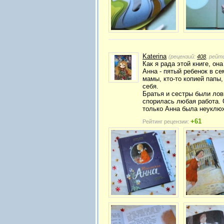
Katerina
(рецензий:
408
, рейт
Как я рада этой книге, он
Анна - пятый ребенок в се
мамы, кто-то копией папы,
себя.
Братья и сестры были лов
спорилась любая работа. 
только Анна была неуклюж
+61
Рейтинг рецензии: