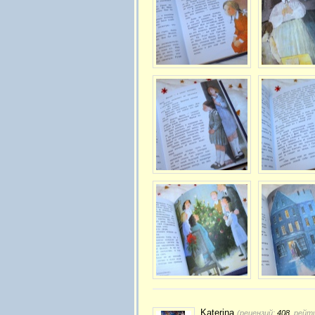
Katerina
(рецензий:
408
, рейт