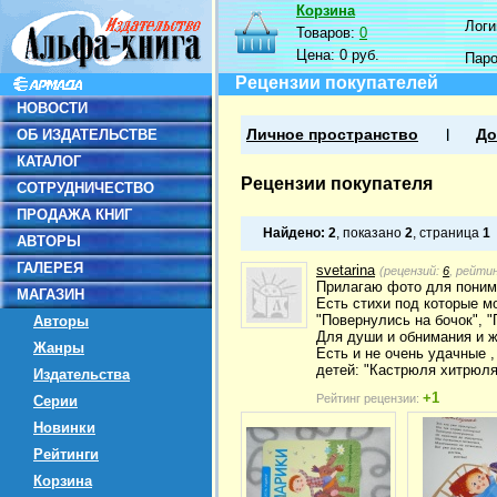
Корзина
Логин
Товаров:
0
Цена:
0 руб.
Пар
Рецензии покупателей
НОВОСТИ
ОБ ИЗДАТЕЛЬСТВЕ
Личное пространство
До
КАТАЛОГ
Рецензии покупателя
СОТРУДНИЧЕСТВО
ПРОДАЖА КНИГ
Найдено:
2
, показано
2
, страница
1
АВТОРЫ
ГАЛЕРЕЯ
svetarina
(рецензий:
6
, рейти
Прилагаю фото для поним
МАГАЗИН
Есть стихи под которые м
"Повернулись на бочок", "
Авторы
Для души и обнимания и ж
Жанры
Есть и не очень удачные ,
детей: "Кастрюля хитрюля",
Издательства
+1
Рейтинг рецензии:
Серии
Новинки
Рейтинги
Корзина