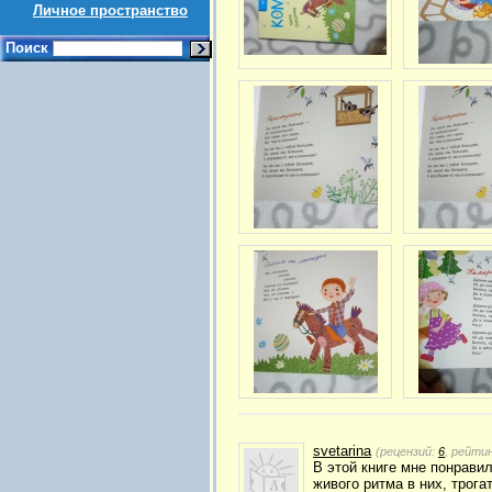
Личное пространство
Поиск
svetarina
(рецензий:
6
, рейти
В этой книге мне понрави
живого ритма в них, трога