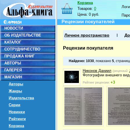
Корзина
Логин
Товаров:
0
Цена:
0 руб.
Пар
Рецензии покупателей
НОВОСТИ
ОБ ИЗДАТЕЛЬСТВЕ
Личное пространство
До
КАТАЛОГ
Рецензии покупателя
СОТРУДНИЧЕСТВО
ПРОДАЖА КНИГ
Найдено:
1030
, показано
5
, страни
АВТОРЫ
ГАЛЕРЕЯ
Никонов Даниил
(рецензий:
Фотографии внешнего вида
МАГАЗИН
+3
Рейтинг рецензии:
Авторы
Жанры
Издательства
Серии
Новинки
Рейтинги
Корзина