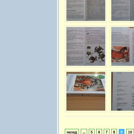
назад
...
5
6
7
8
9
10