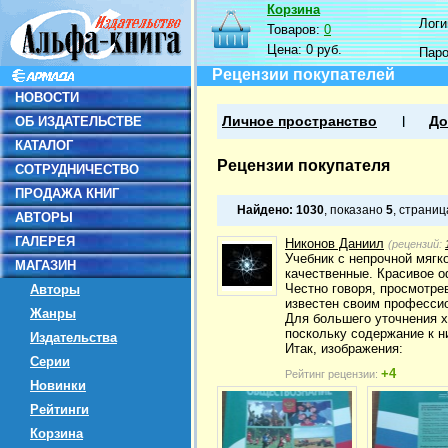
Корзина
Логин
Товаров:
0
Цена:
0 руб.
Пар
Рецензии покупателей
НОВОСТИ
ОБ ИЗДАТЕЛЬСТВЕ
Личное пространство
До
КАТАЛОГ
Рецензии покупателя
СОТРУДНИЧЕСТВО
ПРОДАЖА КНИГ
Найдено:
1030
, показано
5
, страни
АВТОРЫ
ГАЛЕРЕЯ
Никонов Даниил
(рецензий:
Учебник с непрочной мягк
МАГАЗИН
качественные. Красивое 
Честно говоря, просмотрев
Авторы
известен своим професси
Жанры
Для большего уточнения х
поскольку содержание к н
Издательства
Итак, изображения:
Серии
+4
Рейтинг рецензии:
Новинки
Рейтинги
Корзина