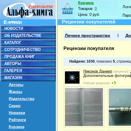
Корзина
Логин
Товаров:
0
Цена:
0 руб.
Пар
Рецензии покупателей
НОВОСТИ
ОБ ИЗДАТЕЛЬСТВЕ
Личное пространство
До
КАТАЛОГ
Рецензии покупателя
СОТРУДНИЧЕСТВО
ПРОДАЖА КНИГ
Найдено:
1030
, показано
5
, страни
АВТОРЫ
ГАЛЕРЕЯ
Никонов Даниил
(рецензий:
Дополнительные фотограф
МАГАЗИН
+5
Рейтинг рецензии:
Авторы
Жанры
Издательства
Серии
Новинки
Рейтинги
Корзина