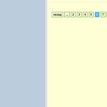
назад
...
2
3
4
5
6
7