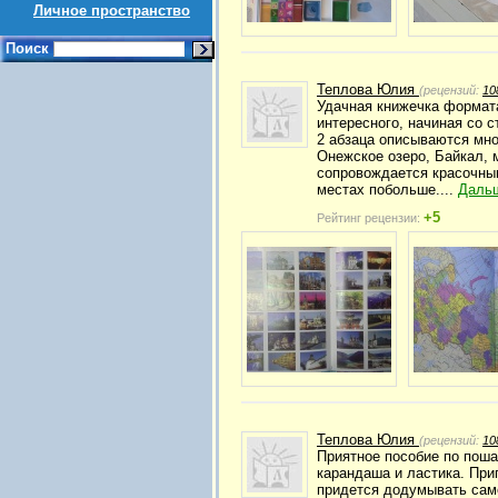
Личное пространство
Поиск
Теплова Юлия
(рецензий:
10
Удачная книжечка формата
интересного, начиная со с
2 абзаца описываются мно
Онежское озеро, Байкал, 
сопровождается красочны
местах побольше....
Даль
+5
Рейтинг рецензии:
Теплова Юлия
(рецензий:
10
Приятное пособие по пош
карандаша и ластика. Приг
придется додумывать сам