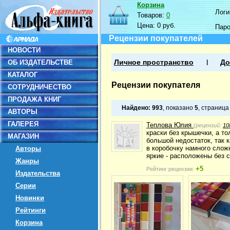
Корзина
Логин
Товаров:
0
Цена:
0 руб.
Пар
Рецензии покупателей
НОВОСТИ
ОБ ИЗДАТЕЛЬСТВЕ
Личное пространство
До
КАТАЛОГ
Рецензии покупателя
СОТРУДНИЧЕСТВО
ПРОДАЖА КНИГ
Найдено:
993
, показано
5
, страниц
АВТОРЫ
ГАЛЕРЕЯ
Теплова Юлия
(рецензий:
10
краски без крышечки, а то
МАГАЗИН
большой недостаток, так к
в коробочку намного слож
Авторы
яркие - расположены без 
Жанры
+5
Рейтинг рецензии:
Издательства
Серии
Новинки
Рейтинги
Корзина