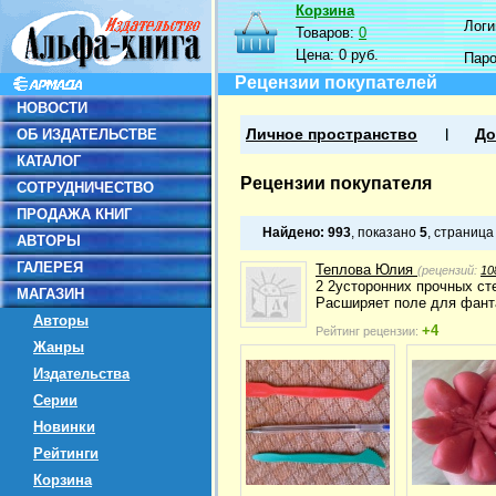
Корзина
Логин
Товаров:
0
Цена:
0 руб.
Пар
Рецензии покупателей
НОВОСТИ
ОБ ИЗДАТЕЛЬСТВЕ
Личное пространство
До
КАТАЛОГ
Рецензии покупателя
СОТРУДНИЧЕСТВО
ПРОДАЖА КНИГ
Найдено:
993
, показано
5
, страниц
АВТОРЫ
ГАЛЕРЕЯ
Теплова Юлия
(рецензий:
10
2 2усторонних прочных сте
МАГАЗИН
Расширяет поле для фанта
Авторы
+4
Рейтинг рецензии:
Жанры
Издательства
Серии
Новинки
Рейтинги
Корзина