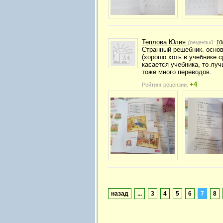
Теплова Юлия
(рецензий:
10
Странный решебник. основ
(хорошо хоть в учебнике с
касается учебника, то луч
тоже много переводов.
+4
Рейтинг рецензии:
назад
...
3
4
5
6
7
8