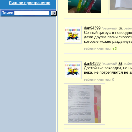
Личное пространство
Поиск
dan94399
(рецензий:
38
, рейт
Сочный цитрус в повседнев
даже другие папки скорос
которые можно раздвинуть
+2
Рейтинг рецензии:
dan94399
(рецензий:
38
, рейт
Достойные закладки, на ни
века, не потреплются не з
0
Рейтинг рецензии: