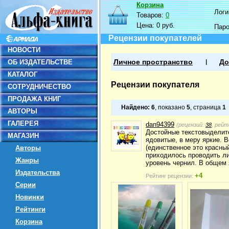
Корзина
Логин
Товаров:
0
Цена:
0 руб.
Пар
Рецензии покупателей
НОВОСТИ
ОБ ИЗДАТЕЛЬСТВЕ
Личное пространство
До
КАТАЛОГ
Рецензии покупателя
СОТРУДНИЧЕСТВО
ПРОДАЖА КНИГ
Найдено:
6
, показано
5
, страница
1
АВТОРЫ
ГАЛЕРЕЯ
dan94399
(рецензий:
38
, рейт
Достойные текстовыделите
МАГАЗИН
ядовитые, в меру яркие. 
(единственное это красный
Авторы
приходилось проводить ли
Жанры
уровень чернил. В общем 
Издательства
+4
Рейтинг рецензии:
Серии
Новинки
Рейтинги
Корзина