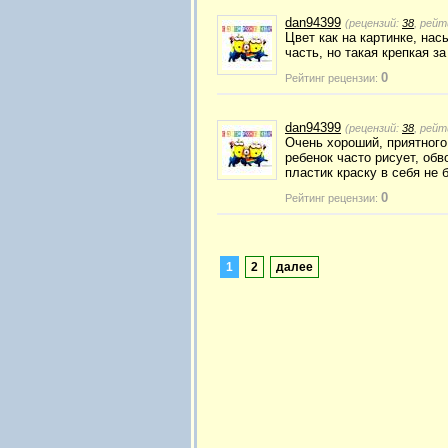
dan94399
(рецензий:
38
, рейт
Цвет как на картинке, на
часть, но такая крепкая 
0
Рейтинг рецензии:
dan94399
(рецензий:
38
, рейт
Очень хороший, приятного
ребенок часто рисует, обв
пластик краску в себя не 
0
Рейтинг рецензии:
1
2
далее