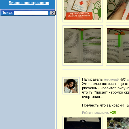
Личное пространство
Поиск
Написатель
(рецензий:
402
, 
Это самые потрясающе отл
рисуешь - нравится рисуно
что ты "писал" - громко с
очертания...
Прелесть что за краски!! Б
+20
Рейтинг рецензии: