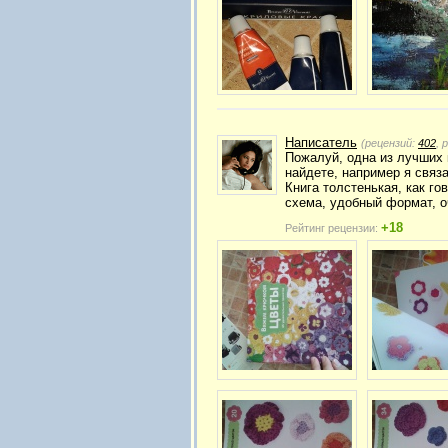
Написатель
(рецензий:
402
, 
Пожалуй, одна из лучших к
найдете, например я связа
Книга толстенькая, как го
схема, удобный формат, о
+18
Рейтинг рецензии: