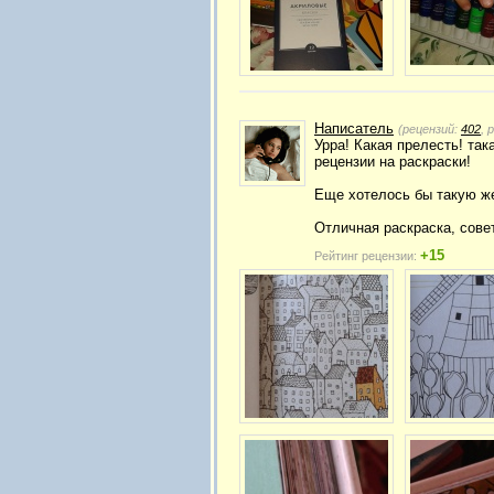
Написатель
(рецензий:
402
, 
Урра! Какая прелесть! так
рецензии на раскраски!
Еще хотелось бы такую же 
Отличная раскраска, сове
+15
Рейтинг рецензии: