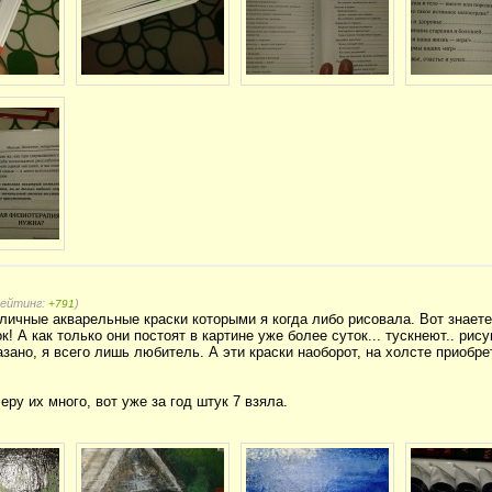
рейтинг:
)
+791
ичные акварельные краски которыми я когда либо рисовала. Вот знаете
к! А как только они постоят в картине уже более суток... тускнеют.. рису
казано, я всего лишь любитель. А эти краски наоборот, на холсте приоб
еру их много, вот уже за год штук 7 взяла.