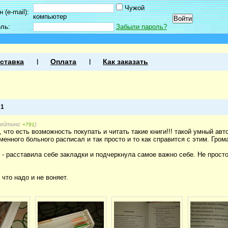
Чужой
 (e-mail):
компьютер
оль:
Забыли пароль?
ставка
Оплата
Как заказать
а
1
рейтинг:
)
+791
 что есть возможность покупать и читать такие книги!!! такой умный авт
енного больного расписал и так просто и то как справится с этим. Гром
 - расставила себе закладки и подчеркнула самое важно себе. Не просто 
 что надо и не воняет.