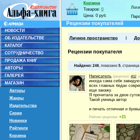
Корзина
Логин
Товаров:
0
Цена:
0 руб.
Пар
Рецензии покупателей
НОВОСТИ
ОБ ИЗДАТЕЛЬСТВЕ
Личное пространство
До
КАТАЛОГ
Рецензии покупателя
СОТРУДНИЧЕСТВО
ПРОДАЖА КНИГ
Найдено:
246
, показано
5
, страниц
АВТОРЫ
ГАЛЕРЕЯ
Написатель
(рецензий:
402
, 
иногда сама себе завидую,
МАГАЗИН
всех главных бедах соврем
еще закажу.
Авторы
Я прочитала за двое суток
Жанры
Такой умница автор
Издательства
и печать отличная и буквы
Серии
+21
Рейтинг рецензии:
Новинки
Рейтинги
Корзина