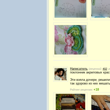
Написатель
(рецензий:
402
, 
поклонник акриловых красо
Эти взяла дочери, решили
так здорово из них мешат
+18
Рейтинг рецензии: