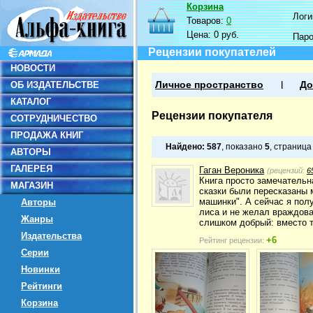
Корзина
Логин
Товаров:
0
Цена:
0 руб.
Пар
Рецензии покупателей
НОВОСТИ
ОБ ИЗДАТЕЛЬСТВЕ
Личное пространство
До
КАТАЛОГ
Рецензии покупателя
СОТРУДНИЧЕСТВО
ПРОДАЖА КНИГ
Найдено:
587
, показано
5
, страниц
АВТОРЫ
ГАЛЕРЕЯ
Гаган Вероника
(рецензий:
6
Книга просто замечательн
МАГАЗИН
сказки были пересказаны 
машинки". А сейчас я пол
Авторы
лиса и не желал враждова
Жанры
слишком добрый: вместо то
Издательства
+6
Рейтинг рецензии:
Серии
Новинки
Рейтинги
Корзина