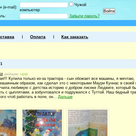
Чужой
 (e-mail):
компьютер
оль:
Забыли пароль?
ставка
Оплата
Как заказать
а
1
58
, рейтинг:
)
+114
ая!!! Купила только из-за трактора - сын обожает все машины, я мечтаю
машинным образом, как сделал это с некоторыми Маури Куннас в своей 
учила любимую с детства историю о добром лисеке Людвиге, который 
ть с цыплятами, а взбунтовался и подружился с Туттой. Наш бедный тр
го чтоб работать в поле, он...
Дальше