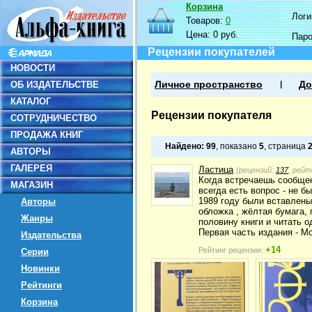
Корзина
Логин
Товаров:
0
Цена:
0 руб.
Пар
Рецензии покупателей
НОВОСТИ
ОБ ИЗДАТЕЛЬСТВЕ
Личное пространство
До
КАТАЛОГ
Рецензии покупателя
СОТРУДНИЧЕСТВО
ПРОДАЖА КНИГ
Найдено:
99
, показано
5
, страница
АВТОРЫ
ГАЛЕРЕЯ
Ластица
(рецензий:
137
, рейт
Когда встречаешь сообщен
МАГАЗИН
всегда есть вопрос - не б
1989 году были вставлены
Авторы
обложка , жёлтая бумага,
Жанры
половину книги и читать о
Первая часть издания - Мо
Издательства
+14
Рейтинг рецензии:
Серии
Новинки
Рейтинги
Корзина