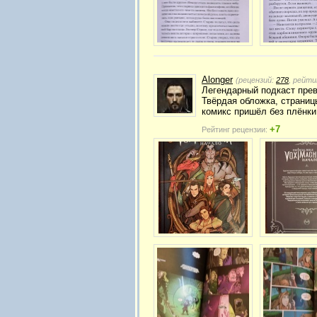
Alonger
(рецензий:
278
, рейти
Легендарный подкаст прев
Твёрдая обложка, страницы
комикс пришёл без плёнки
+7
Рейтинг рецензии: