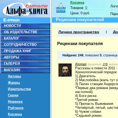
Корзина
Логин
Товаров:
0
Цена:
0 руб.
Пар
Рецензии покупателей
НОВОСТИ
ОБ ИЗДАТЕЛЬСТВЕ
Личное пространство
До
КАТАЛОГ
Рецензии покупателя
СОТРУДНИЧЕСТВО
ПРОДАЖА КНИГ
Найдено:
246
, показано
5
, страниц
АВТОРЫ
ГАЛЕРЕЯ
Alonger
(рецензий:
278
, рейти
Рассказы и повести 2011 -
МАГАЗИН
Хронологический порядок 
1) Двигатель
Авторы
2) Маслобойка (жаль тут о
Жанры
3) Палач станции Андерсо
*Первые два романа (межд
Издательства
настолкой).
Серии
4) Боги риска
*Третий роман.
Новинки
5) Пропасть Выживания
*Четвёртый, пятый, шесто
Рейтинги
6) Чужие собаки
Корзина
*Седьмой роман.