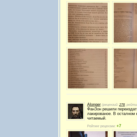
Alonger
(рецензий:
278
, рейти
ФанЗон решили переиздать
лакированое. В осталном 
читаемый.
+7
Рейтинг рецензии: