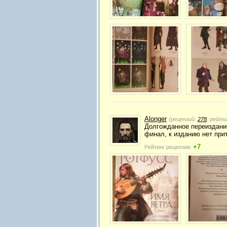
Alonger
(рецензий:
278
, рейти
Долгожданное переиздание
финал, к изданию нет прит
+7
Рейтинг рецензии: