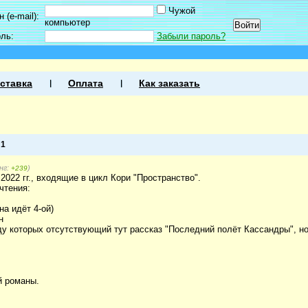
Чужой
 (e-mail):
компьютер
оль:
Забыли пароль?
ставка
Оплата
Как заказать
а
1
нг:
)
+239
 2022 гг., входящие в цикл Кори "Пространство".
чтения:
на идёт 4-ой)
н
у которых отсутствующий тут рассказ "Последний полёт Кассандры", но
й романы.