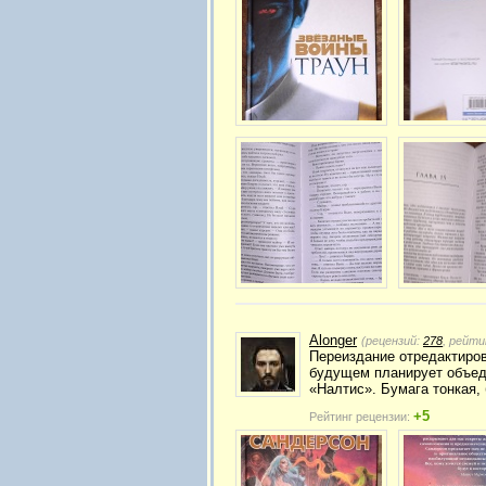
Alonger
(рецензий:
278
, рейти
Переиздание отредактиров
будущем планирует объеди
«Налтис». Бумага тонкая,
+5
Рейтинг рецензии: