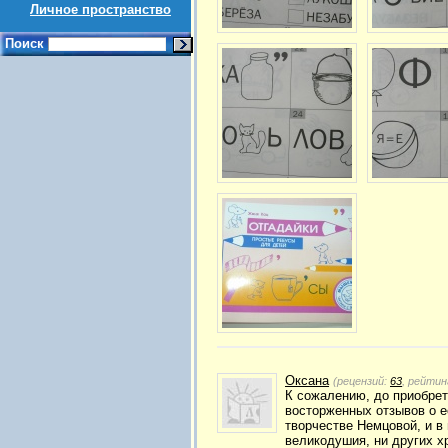
Личное пространство
Поиск
Оксана
(рецензий:
63
, рейтин
К сожалению, до приобрет
восторженных отзывов о ее
творчестве Немцовой, и в 
великодушия, ни других 