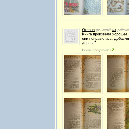
Оксана
(рецензий:
63
, рейтин
Книга произвела хорошее 
они понравились. Добавля
дерева".
+2
Рейтинг рецензии: