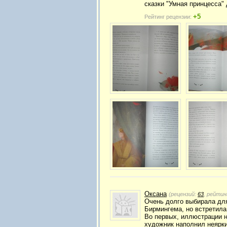
сказки "Умная принцесса"
+5
Рейтинг рецензии:
Оксана
(рецензий:
63
, рейтин
Очень долго выбирала для
Бирмингема, но встретила
Во первых, иллюстрации н
художник наполнил неярки