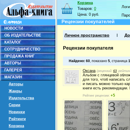
Корзина
Логин
Товаров:
0
Цена:
0 руб.
Пар
Рецензии покупателей
НОВОСТИ
ОБ ИЗДАТЕЛЬСТВЕ
Личное пространство
До
КАТАЛОГ
Рецензии покупателя
СОТРУДНИЧЕСТВО
ПРОДАЖА КНИГ
Найдено:
60
, показано
5
, страница
АВТОРЫ
ГАЛЕРЕЯ
Оксана
(рецензий:
63
, рейтин
Альбом с глянцевой облож
МАГАЗИН
для того, чтоб написать 
и писать можно только ка
Авторы
книги есть рекомендации.
Жанры
+5
Рейтинг рецензии:
Издательства
Серии
Новинки
Рейтинги
Корзина