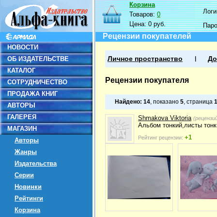
Корзина
Логин
Товаров:
0
Цена:
0 руб.
Пар
Рецензии покупателей
НОВОСТИ
ОБ ИЗДАТЕЛЬСТВЕ
Личное пространство
До
КАТАЛОГ
Рецензии покупателя
СОТРУДНИЧЕСТВО
ПРОДАЖА КНИГ
Найдено:
14
, показано
5
, страница
АВТОРЫ
ГАЛЕРЕЯ
Shmakova Viktoria
(рецензи
Альбом тонкий,листы тонк
МАГАЗИН
+1
Рейтинг рецензии:
Авторы
Жанры
Издательства
Серии
Новинки
Рейтинги
Корзина