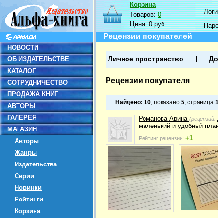
Корзина
Логин
Товаров:
0
Цена:
0 руб.
Пар
Рецензии покупателей
НОВОСТИ
ОБ ИЗДАТЕЛЬСТВЕ
Личное пространство
До
КАТАЛОГ
Рецензии покупателя
СОТРУДНИЧЕСТВО
ПРОДАЖА КНИГ
Найдено:
10
, показано
5
, страница
АВТОРЫ
ГАЛЕРЕЯ
Романова Арина
(рецензий:
маленький и удобный план
МАГАЗИН
+1
Рейтинг рецензии:
Авторы
Жанры
Издательства
Серии
Новинки
Рейтинги
Корзина