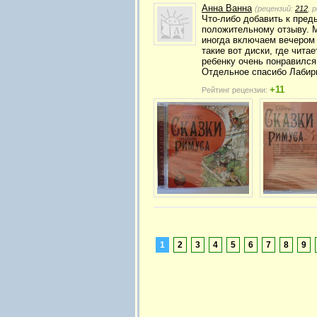
Анна Ванна
(рецензий:
212
, 
Что-либо добавить к пред
положительному отзыву. 
иногда включаем вечером 
такие вот диски, где чита
ребенку очень понравился
Отдельное спасибо Лабирин
+11
Рейтинг рецензии:
1
2
3
4
5
6
7
8
9