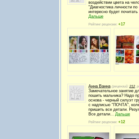
воздействии цвета на чел
"Диагностика личности по
интересно будет почитать
Дальше
+17
Рейтинг рецензии:
Анна Ванна
(рецензий:
212
, 
Замечательное занятие дл
пошить мальчика? Надо пр
основа - черный силуэт гр
с надписью "ПОЧТА", коле
пришить все детали. Резул
Все детали...
Дальше
+12
Рейтинг рецензии: