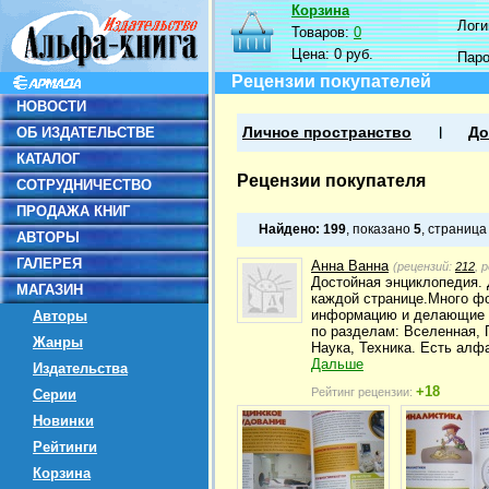
Корзина
Логин
Товаров:
0
Цена:
0 руб.
Пар
Рецензии покупателей
НОВОСТИ
ОБ ИЗДАТЕЛЬСТВЕ
Личное пространство
До
КАТАЛОГ
Рецензии покупателя
СОТРУДНИЧЕСТВО
ПРОДАЖА КНИГ
Найдено:
199
, показано
5
, страниц
АВТОРЫ
ГАЛЕРЕЯ
Анна Ванна
(рецензий:
212
, 
Достойная энциклопедия.
МАГАЗИН
каждой странице.Много фо
информацию и делающие д
Авторы
по разделам: Вселенная, 
Жанры
Наука, Техника. Есть алф
Дальше
Издательства
+18
Рейтинг рецензии:
Серии
Новинки
Рейтинги
Корзина