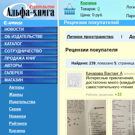
Корзина
Логин
Товаров:
0
Цена:
0 руб.
Пар
Рецензии покупателей
НОВОСТИ
ОБ ИЗДАТЕЛЬСТВЕ
Личное пространство
До
КАТАЛОГ
Рецензии покупателя
СОТРУДНИЧЕСТВО
ПРОДАЖА КНИГ
Найдено:
239
, показано
5
, страниц
АВТОРЫ
ГАЛЕРЕЯ
Качарава Вахтанг А
(рецен
Интересные приключения,
МАГАЗИН
достаточно много (каждый
самостоятельного чтения.
Авторы
Жанры
+33
Рейтинг рецензии:
Издательства
Серии
Новинки
Рейтинги
Корзина