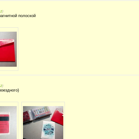
)
42
магнитной полоской
)
42
оездного)