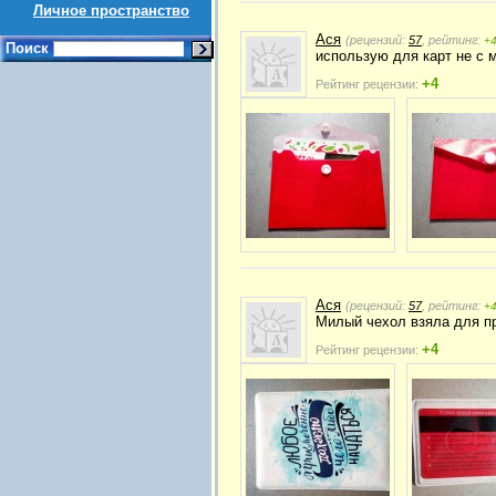
Личное пространство
Ася
(рецензий:
57
, рейтинг:
+
Поиск
использую для карт не с 
+4
Рейтинг рецензии:
Ася
(рецензий:
57
, рейтинг:
+
Милый чехол взяла для пр
+4
Рейтинг рецензии: