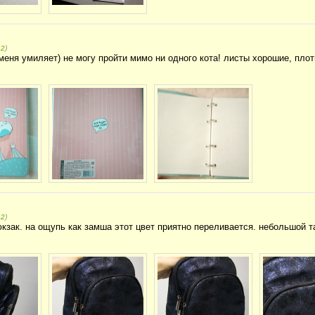
)
42
 меня умиляет) не могу пройти мимо ни одного кота! листы хорошие, пло
)
42
юкзак. на ощупь как замша этот цвет приятно переливается. небольшой т