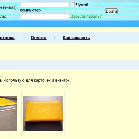
Чужой
 (e-mail):
компьютер
оль:
Забыли пароль?
ставка
Оплата
Как заказать
1
)
42
. Использую для карточек и визиток.