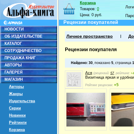
Корзина
Логин
Товаров:
0
Цена:
0 руб.
Пар
Рецензии покупателей
НОВОСТИ
ОБ ИЗДАТЕЛЬСТВЕ
Личное пространство
До
КАТАЛОГ
Рецензии покупателя
СОТРУДНИЧЕСТВО
ПРОДАЖА КНИГ
Найдено:
30
, показано
5
, страница
АВТОРЫ
ГАЛЕРЕЯ
Ася
(рецензий:
57
, рейтинг:
+
Визитница яркая и удобная
МАГАЗИН
+5
Рейтинг рецензии:
Авторы
Жанры
Издательства
Серии
Новинки
Рейтинги
Корзина