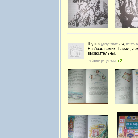
Шунка
(рецензий:
134
, рейтин
Разброс велик: Париж, Зе
выразительны.
+2
Рейтинг рецензии: