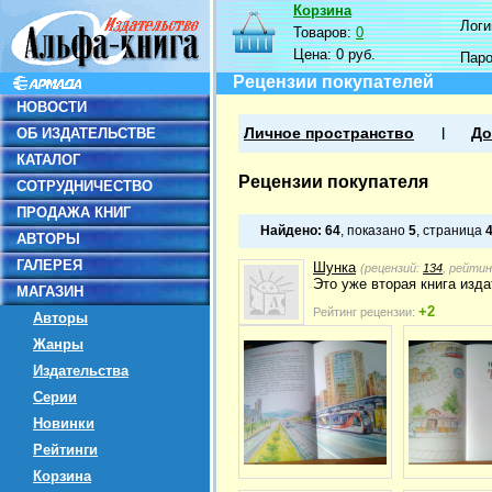
Корзина
Логин
Товаров:
0
Цена:
0 руб.
Пар
Рецензии покупателей
НОВОСТИ
ОБ ИЗДАТЕЛЬСТВЕ
Личное пространство
До
КАТАЛОГ
Рецензии покупателя
СОТРУДНИЧЕСТВО
ПРОДАЖА КНИГ
Найдено:
64
, показано
5
, страница
АВТОРЫ
ГАЛЕРЕЯ
Шунка
(рецензий:
134
, рейтин
Это уже вторая книга изд
МАГАЗИН
+2
Рейтинг рецензии:
Авторы
Жанры
Издательства
Серии
Новинки
Рейтинги
Корзина