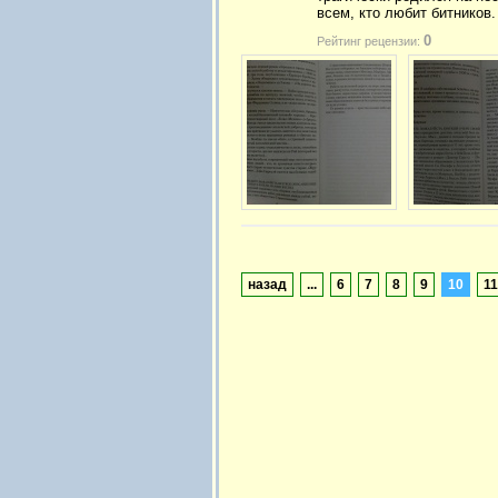
всем, кто любит битников.
0
Рейтинг рецензии:
назад
...
6
7
8
9
10
11