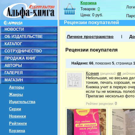
Корзина
Логин
Товаров:
0
Цена:
0 руб.
Пар
Рецензии покупателей
НОВОСТИ
ОБ ИЗДАТЕЛЬСТВЕ
Личное пространство
До
КАТАЛОГ
Рецензии покупателя
СОТРУДНИЧЕСТВО
ПРОДАЖА КНИГ
Найдено:
66
, показано
5
, страница
АВТОРЫ
ГАЛЕРЕЯ
Ксения
(рецензий:
68
, рейтин
Небольшая, но весьма дел
МАГАЗИН
тонкие, печать хорошая, н
Книжка учит в первую оче
Авторы
если ты не можешь полюби
Жанры
Прилагаю несколько фото
Издательства
0
Рейтинг рецензии:
Серии
Новинки
Рейтинги
Корзина