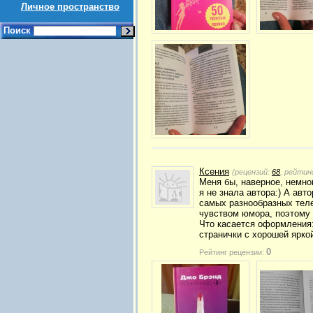
Личное пространство
Поиск
Ксения
(рецензий:
68
, рейтин
Меня бы, наверное, немног
я не знала автора:) А авт
самых разнообразных тел
чувством юмора, поэтому 
Что касается оформления
странички с хорошей яркой
0
Рейтинг рецензии: