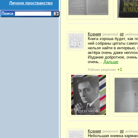
Личное пространство
Поиск
Ксения
(рецензий:
68
, рейтин
Книга хороша будет, как п
ней собраны цитаты самого
нельзя найти в интервью, 
актёра очень даже неплох
Издание добротное, очень
очень...
Дальше
+1
Рейтинг рецензии:
Ксения
(рецензий:
68
, рейтин
Небольшая книжка карманн