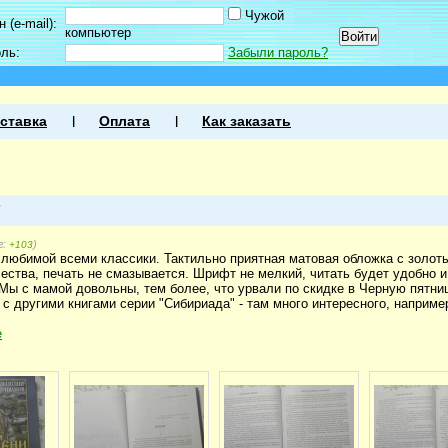
Чужой
 (e-mail):
компьютер
оль:
Забыли пароль?
ставка
Оплата
Как заказать
7
г:
)
+103
любимой всеми классики. Тактильно приятная матовая обложка с золот
ачества, печать не смазывается. Шрифт не мелкий, читать будет удобно
ы с мамой довольны, тем более, что урвали по скидке в Черную пятниц
с другими книгами серии "Сибириада" - там много интересного, наприме
е