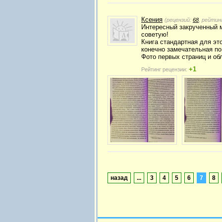
Ксения
(рецензий:
68
, рейтин
Интересный закрученный м
советую!
Книга стандартная для эт
конечно замечательная по
Фото первых страниц и об
+1
Рейтинг рецензии:
назад
...
3
4
5
6
7
8