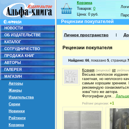
Корзина
Логин
Товаров:
0
Цена:
0 руб.
Пар
Рецензии покупателей
НОВОСТИ
ОБ ИЗДАТЕЛЬСТВЕ
Личное пространство
До
КАТАЛОГ
Рецензии покупателя
СОТРУДНИЧЕСТВО
ПРОДАЖА КНИГ
Найдено:
66
, показано
5
, страница
АВТОРЫ
ГАЛЕРЕЯ
Ксения
(рецензий:
68
, рейтин
Весьма неплохое издание 
МАГАЗИН
газетная, но неплохого к
самым хорошим зрением. М
Авторы
рекомендую ознакомиться 
Жанры
зова"того же автора.
Фотографии для...
Дальш
Издательства
+1
Рейтинг рецензии:
Серии
Новинки
Рейтинги
Корзина