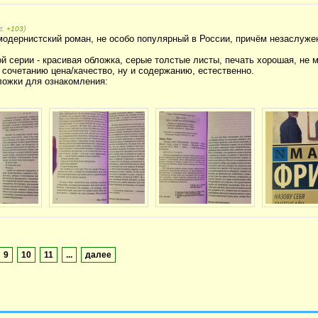
г:
)
+103
одернистский роман, не особо популярный в России, причём незаслуже
ой серии - красивая обложка, серые толстые листы, печать хорошая, не 
 сочетанию цена/качество, ну и содержанию, естественно.
ложки для ознакомления:
9
10
11
...
далее