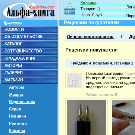
Корзина
Логин
Товаров:
0
Цена:
0 руб.
Пар
Рецензии покупателей
НОВОСТИ
ОБ ИЗДАТЕЛЬСТВЕ
Личное пространство
До
КАТАЛОГ
Рецензии покупателя
СОТРУДНИЧЕСТВО
ПРОДАЖА КНИГ
Найдено:
4
, показано
4
, страница
1
АВТОРЫ
ГАЛЕРЕЯ
Новикова Екатерина
(рецен
На первый взгляд ручки н
МАГАЗИН
среднее, резинка на одно
подведут на письме.
Авторы
Жанры
0
Рейтинг рецензии:
Издательства
Серии
Новинки
Рейтинги
Корзина