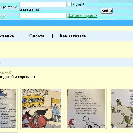
Чужой
 (e-mail):
компьютер
оль:
Забыли пароль?
ставка
Оплата
Как заказать
1
нг:
)
+78
я детей и взрослых.