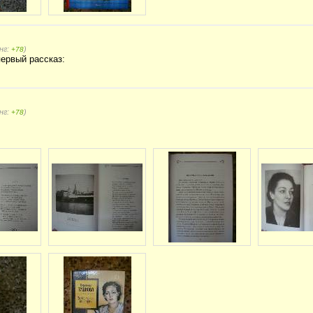
нг:
)
+78
первый рассказ:
нг:
)
+78