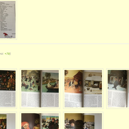
нг:
)
+78