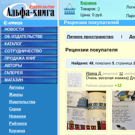
Корзина
Логин
Товаров:
0
Цена:
0 руб.
Пар
Рецензии покупателей
НОВОСТИ
ОБ ИЗДАТЕЛЬСТВЕ
Личное пространство
До
КАТАЛОГ
Рецензии покупателя
СОТРУДНИЧЕСТВО
ПРОДАЖА КНИГ
Найдено:
48
, показано
5
, страница
АВТОРЫ
ГАЛЕРЕЯ
Ирина Д
(рецензий:
52
, рейти
Очень веселая книжка) Дл
МАГАЗИН
+12
Рейтинг рецензии:
Авторы
Жанры
Издательства
Серии
Новинки
Рейтинги
Корзина