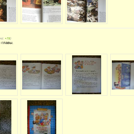
нг:
)
+78
 главы.