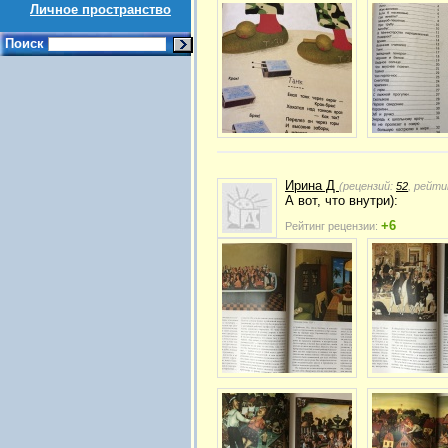
Личное пространство
Поиск
Ирина Д
(рецензий:
52
, рейти
А вот, что внутри):
+6
Рейтинг рецензии: