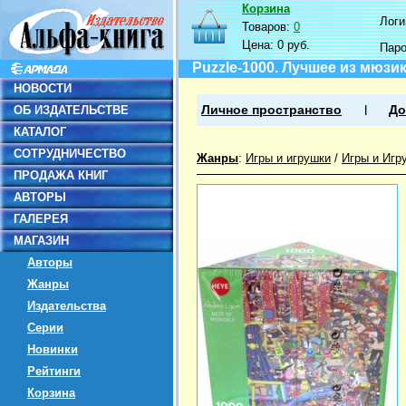
Корзина
Логин
Товаров:
0
Цена:
0 руб.
Пар
Puzzle-1000. Лучшее из мюзи
НОВОСТИ
ОБ ИЗДАТЕЛЬСТВЕ
Личное пространство
До
КАТАЛОГ
СОТРУДНИЧЕСТВО
Жанры
:
Игры и игрушки
/
Игры и Игр
ПРОДАЖА КНИГ
АВТОРЫ
ГАЛЕРЕЯ
МАГАЗИН
Авторы
Жанры
Издательства
Серии
Новинки
Рейтинги
Корзина