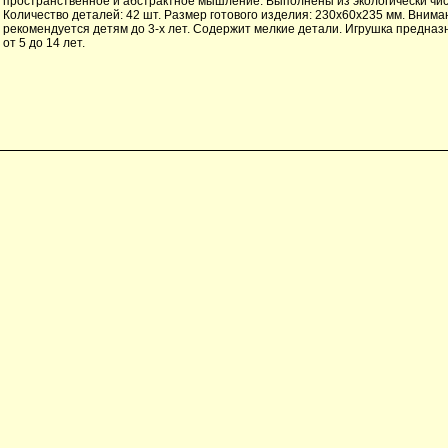
пространственное и абстрактное мышление. Выполнены из экологически чи
Количество деталей: 42 шт. Размер готового изделия: 230х60х235 мм. Внима
рекомендуется детям до 3-х лет. Содержит мелкие детали. Игрушка предназ
от 5 до 14 лет.