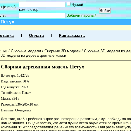
Чужой
 (e-mail):
компьютер
оль:
Забыли пароль?
 Петух
ставка
Оплата
Как заказать
ушки
/
Сборные модели
/
Сборные 3D модели
/
Сборные 3D модели из де
3D модели из дерева цветные макси
Сборная деревянная модель Петух
ID товара: 1012728
Издательство:
ВГА
Год выпуска: 2023
Тип обложки: Пакет
Масса: 334 г
Размеры: 336x205x10 мм
Наличие:
Ожидается
Для того, чтобы ребенок вырос разносторонне развитым, ему необходимо п
новые знания. Общеизвестно, что дети лучше всего обучаются во время игры
компании "ВГА" предоставляют ребенку эту возможность. Они развивают уси