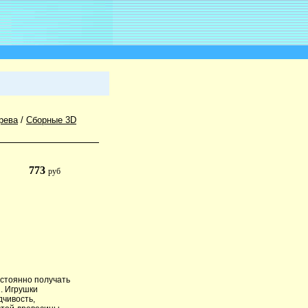
рева
/
Сборные 3D
773
руб
остоянно получать
. Игрушки
дчивость,