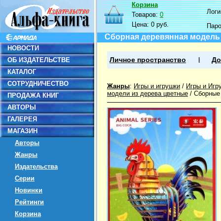
Корзина
Логин
Товаров:
0
Цена:
0 руб.
Пар
Сборная деревянная модель
НОВОСТИ
ОБ ИЗДАТЕЛЬСТВЕ
Личное пространство
До
КАТАЛОГ
СОТРУДНИЧЕСТВО
Жанры
:
Игры и игрушки
/
Игры и Игр
модели из дерева цветные
/
Сборные 
ПРОДАЖА КНИГ
АВТОРЫ
ГАЛЕРЕЯ
МАГАЗИН
Авторы
Жанры
Издательства
Серии
Новинки
Рейтинги
Корзина