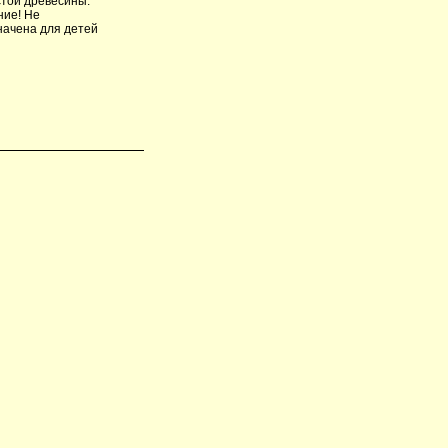
стой древесины.
ние! Не
начена для детей