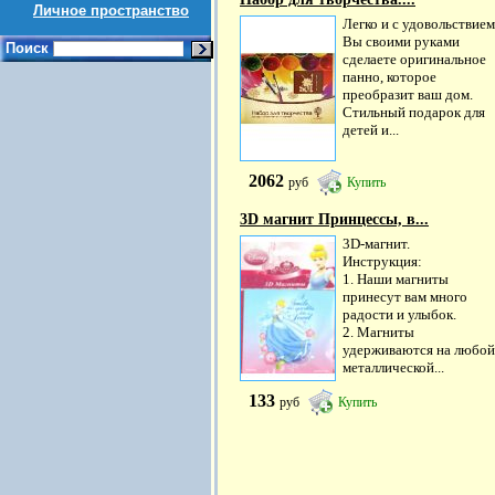
Личное пространство
Легко и с удовольствием
Вы своими руками
Поиск
сделаете оригинальное
панно, которое
преобразит ваш дом.
Стильный подарок для
детей и...
2062
руб
Купить
3D магнит Принцессы, в...
3D-магнит.
Инструкция:
1. Наши магниты
принесут вам много
радости и улыбок.
2. Магниты
удерживаются на любой
металлической...
133
руб
Купить