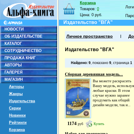
Корзина
Логин
Товаров:
0
Цена:
0 руб.
Пар
Издательство "ВГА"
НОВОСТИ
ОБ ИЗДАТЕЛЬСТВЕ
Личное пространство
До
КАТАЛОГ
Издательство "ВГА"
СОТРУДНИЧЕСТВО
ПРОДАЖА КНИГ
Найдено:
9
, показано
9
, страница
1
АВТОРЫ
ГАЛЕРЕЯ
Сборная деревянная модель...
МАГАЗИН
Вы можете раскрасить
Вашу модель, используя
Авторы
любые краски. В этом
Жанры
случае нужно заранее
продумать как общий
Издательства
дизайн модели, так и...
Серии
Новинки
Рейтинги
1174
руб
Купить
Корзина
Набор для творчества....