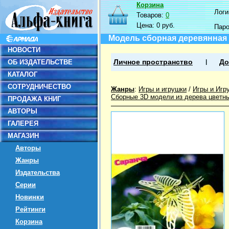
Корзина
Логин
Товаров:
0
Цена:
0 руб.
Пар
Модель сборная деревянная
НОВОСТИ
ОБ ИЗДАТЕЛЬСТВЕ
Личное пространство
До
КАТАЛОГ
СОТРУДНИЧЕСТВО
Жанры
:
Игры и игрушки
/
Игры и Игр
Сборные 3D модели из дерева цветн
ПРОДАЖА КНИГ
АВТОРЫ
ГАЛЕРЕЯ
МАГАЗИН
Авторы
Жанры
Издательства
Серии
Новинки
Рейтинги
Корзина