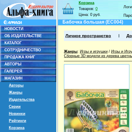
Корзина
Логин
Товаров:
0
Цена:
0 руб.
Пар
Бабочка большая (EC004)
НОВОСТИ
ОБ ИЗДАТЕЛЬСТВЕ
Личное пространство
До
КАТАЛОГ
СОТРУДНИЧЕСТВО
Жанры
:
Игры и игрушки
/
Игры и Игр
Сборные 3D модели из дерева цветн
ПРОДАЖА КНИГ
АВТОРЫ
ГАЛЕРЕЯ
МАГАЗИН
Авторы
Жанры
Издательства
Серии
Новинки
Рейтинги
Корзина