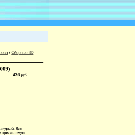
рева
/
Сборные 3D
009)
436
руб
шкуркой. Для
е прилагаемую