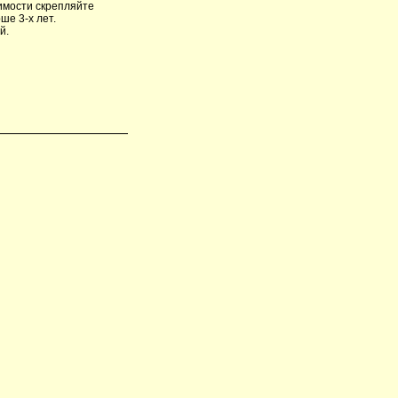
имости скрепляйте
ше 3-х лет.
й.