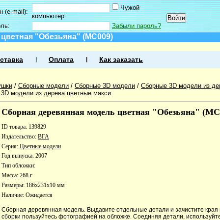
Чужой
 (e-mail):
компьютер
оль:
Забыли пароль?
цветная "Обезьяна" (МС009)
ставка
Оплата
Как заказать
ушки
/
Сборные модели
/
Сборные 3D модели
/
Сборные 3D модели из де
3D модели из дерева цветные макси
Сборная деревянная модель цветная "Обезьяна" (МС
ID товара: 139829
Издательство:
ВГА
Серия:
Цветные модели
Год выпуска: 2007
Тип обложки:
Масса: 268 г
Размеры: 186x231x10 мм
Наличие:
Ожидается
Сборная деревянная модель. Выдавите отдельные детали и зачистите края 
сборки пользуйтесь фотографией на обложке. Соединяя детали, используйт