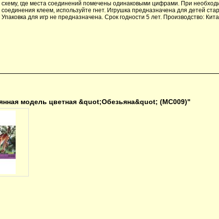
схему, где места соединений помечены одинаковыми цифрами. При необход
соединения клеем, используйте гнет. Игрушка предназначена для детей стар
Упаковка для игр не предназначена. Срок годности 5 лет. Производство: Кита
нная модель цветная &quot;Обезьяна&quot; (МС009)"