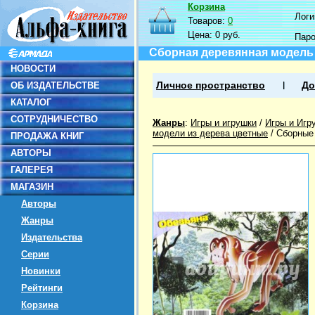
Корзина
Логин
Товаров:
0
Цена:
0 руб.
Пар
Сборная деревянная модель 
НОВОСТИ
ОБ ИЗДАТЕЛЬСТВЕ
Личное пространство
До
КАТАЛОГ
СОТРУДНИЧЕСТВО
Жанры
:
Игры и игрушки
/
Игры и Игр
модели из дерева цветные
/
Сборные 
ПРОДАЖА КНИГ
АВТОРЫ
ГАЛЕРЕЯ
МАГАЗИН
Авторы
Жанры
Издательства
Серии
Новинки
Рейтинги
Корзина