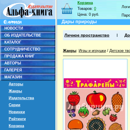
Корзина
Логин
Товаров:
0
Цена:
0 руб.
Пар
Дары природы
НОВОСТИ
ОБ ИЗДАТЕЛЬСТВЕ
Личное пространство
До
КАТАЛОГ
СОТРУДНИЧЕСТВО
Жанры
:
Игры и игрушки
/
Детское тв
ПРОДАЖА КНИГ
АВТОРЫ
ГАЛЕРЕЯ
МАГАЗИН
Авторы
Жанры
Издательства
Серии
Новинки
Рейтинги
Корзина