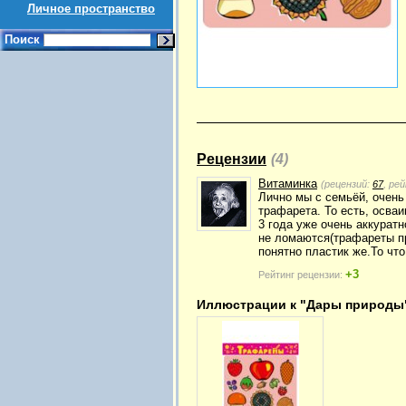
Личное пространство
Поиск
Рецензии
(4)
Витаминка
(рецензий:
67
, ре
Лично мы с семьёй, очень
трафарета. То есть, осваи
3 года уже очень аккуратн
не ломаются(трафареты пр
понятно пластик же.То чт
+3
Рейтинг рецензии:
Иллюстрации к "Дары природы