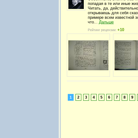
попадая в те или иные жи
Читать, да, действительн
открываешь для себя сказ
примере всем известной з
что...
Дальше
+10
Рейтинг рецензии:
1
2
3
4
5
6
7
8
9