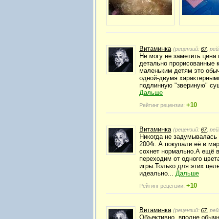
Витаминка
(рецензий:
67
, ре
Не могу не заметить цена
детально прорисованные к
маленьким детям это обы
одной-двумя характерными
подлинную "звериную" сущ
Дальше
+10
Рейтинг рецензии:
Витаминка
(рецензий:
67
, ре
Никогда не задумывалась 
2004г. А покупали её в ма
сохнет нормально.А ещё 
переходим от одного цвета
игры.Только для этих цел
идеально...
Дальше
+10
Рейтинг рецензии:
Витаминка
(рецензий:
67
, ре
Объективно, вполне обычн