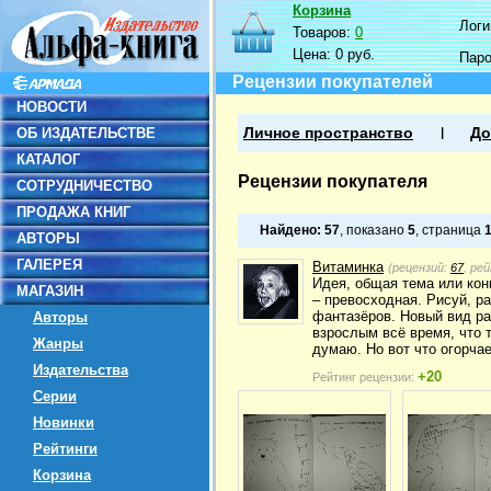
Корзина
Логин
Товаров:
0
Цена:
0 руб.
Пар
Рецензии покупателей
НОВОСТИ
ОБ ИЗДАТЕЛЬСТВЕ
Личное пространство
До
КАТАЛОГ
Рецензии покупателя
СОТРУДНИЧЕСТВО
ПРОДАЖА КНИГ
Найдено:
57
, показано
5
, страница
АВТОРЫ
ГАЛЕРЕЯ
Витаминка
(рецензий:
67
, ре
Идея, общая тема или кон
МАГАЗИН
– превосходная. Рисуй, р
фантазёров. Новый вид ра
Авторы
взрослым всё время, что 
Жанры
думаю. Но вот что огорчае
Издательства
+20
Рейтинг рецензии:
Серии
Новинки
Рейтинги
Корзина