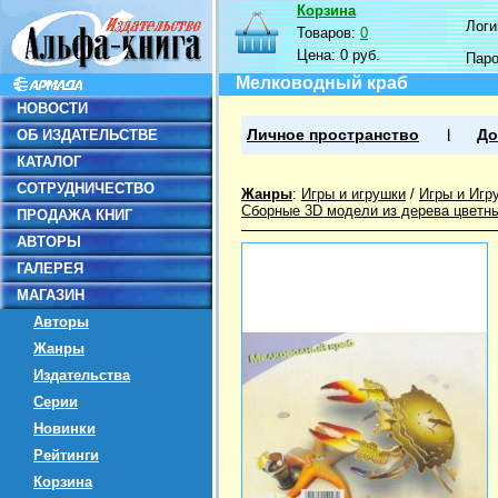
Корзина
Логин
Товаров:
0
Цена:
0 руб.
Пар
Мелководный краб
НОВОСТИ
ОБ ИЗДАТЕЛЬСТВЕ
Личное пространство
До
КАТАЛОГ
СОТРУДНИЧЕСТВО
Жанры
:
Игры и игрушки
/
Игры и Игр
Сборные 3D модели из дерева цветн
ПРОДАЖА КНИГ
АВТОРЫ
ГАЛЕРЕЯ
МАГАЗИН
Авторы
Жанры
Издательства
Серии
Новинки
Рейтинги
Корзина