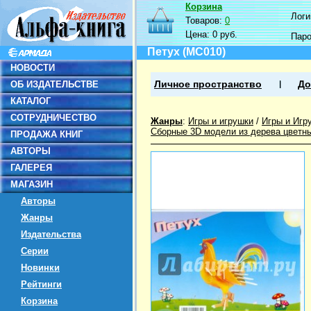
Корзина
Логин
Товаров:
0
Цена:
0 руб.
Пар
Петух (MC010)
НОВОСТИ
ОБ ИЗДАТЕЛЬСТВЕ
Личное пространство
До
КАТАЛОГ
СОТРУДНИЧЕСТВО
Жанры
:
Игры и игрушки
/
Игры и Игр
Сборные 3D модели из дерева цветн
ПРОДАЖА КНИГ
АВТОРЫ
ГАЛЕРЕЯ
МАГАЗИН
Авторы
Жанры
Издательства
Серии
Новинки
Рейтинги
Корзина