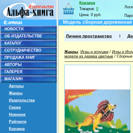
Корзина
Логин
Товаров:
0
Цена:
0 руб.
Пар
Модель сборная деревянная
НОВОСТИ
ОБ ИЗДАТЕЛЬСТВЕ
Личное пространство
До
КАТАЛОГ
СОТРУДНИЧЕСТВО
Жанры
:
Игры и игрушки
/
Игры и Игр
модели из дерева цветные
/
Сборные 
ПРОДАЖА КНИГ
АВТОРЫ
ГАЛЕРЕЯ
МАГАЗИН
Авторы
Жанры
Издательства
Серии
Новинки
Рейтинги
Корзина