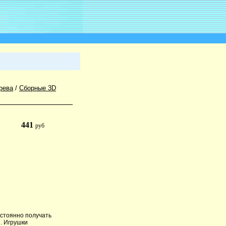
рева
/
Сборные 3D
441
руб
остоянно получать
. Игрушки