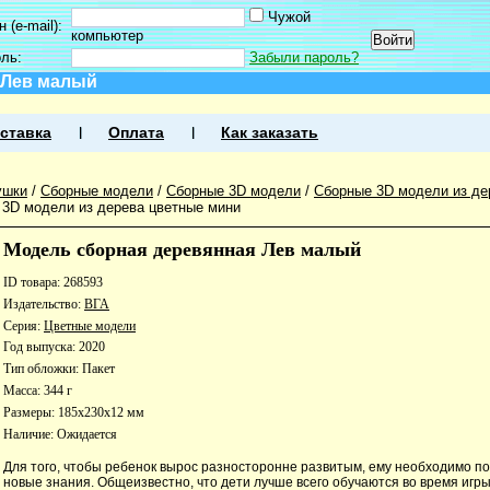
Чужой
 (e-mail):
компьютер
оль:
Забыли пароль?
 Лев малый
ставка
Оплата
Как заказать
ушки
/
Сборные модели
/
Сборные 3D модели
/
Сборные 3D модели из де
3D модели из дерева цветные мини
Модель сборная деревянная Лев малый
ID товара: 268593
Издательство:
ВГА
Серия:
Цветные модели
Год выпуска: 2020
Тип обложки: Пакет
Масса: 344 г
Размеры: 185x230x12 мм
Наличие:
Ожидается
Для того, чтобы ребенок вырос разносторонне развитым, ему необходимо п
новые знания. Общеизвестно, что дети лучше всего обучаются во время игры