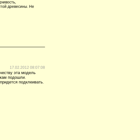
дчивость,
стой древесины. Не
17.02.2012 08:07:08
ачеству эта модель
ыкам подошли.
 придется подклеивать.