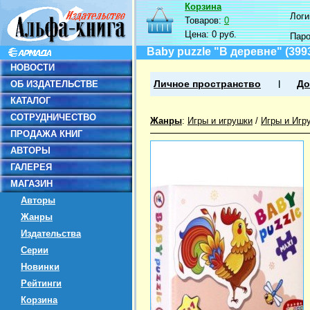
Корзина
Логин
Товаров:
0
Цена:
0 руб.
Пар
Baby puzzle "В деревне" (399
НОВОСТИ
ОБ ИЗДАТЕЛЬСТВЕ
Личное пространство
До
КАТАЛОГ
СОТРУДНИЧЕСТВО
Жанры
:
Игры и игрушки
/
Игры и Игр
ПРОДАЖА КНИГ
АВТОРЫ
ГАЛЕРЕЯ
МАГАЗИН
Авторы
Жанры
Издательства
Серии
Новинки
Рейтинги
Корзина