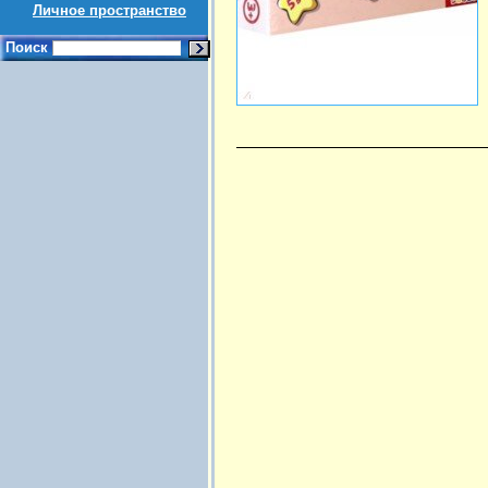
Личное пространство
Поиск