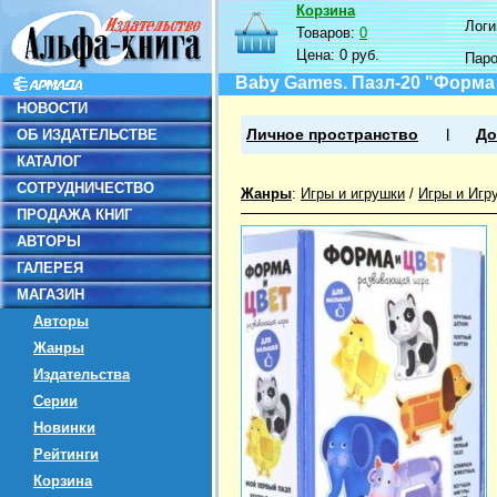
Корзина
Логин
Товаров:
0
Цена:
0 руб.
Пар
Baby Games. Пазл-20 "Форма и
НОВОСТИ
ОБ ИЗДАТЕЛЬСТВЕ
Личное пространство
До
КАТАЛОГ
СОТРУДНИЧЕСТВО
Жанры
:
Игры и игрушки
/
Игры и Игр
ПРОДАЖА КНИГ
АВТОРЫ
ГАЛЕРЕЯ
МАГАЗИН
Авторы
Жанры
Издательства
Серии
Новинки
Рейтинги
Корзина