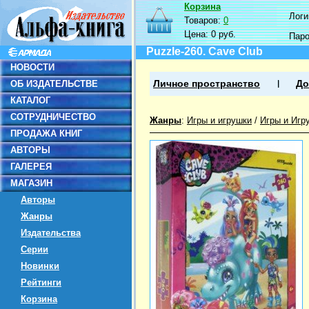
Корзина
Логин
Товаров:
0
Цена:
0 руб.
Пар
Puzzle-260. Cave Club
НОВОСТИ
ОБ ИЗДАТЕЛЬСТВЕ
Личное пространство
До
КАТАЛОГ
СОТРУДНИЧЕСТВО
Жанры
:
Игры и игрушки
/
Игры и Игр
ПРОДАЖА КНИГ
АВТОРЫ
ГАЛЕРЕЯ
МАГАЗИН
Авторы
Жанры
Издательства
Серии
Новинки
Рейтинги
Корзина