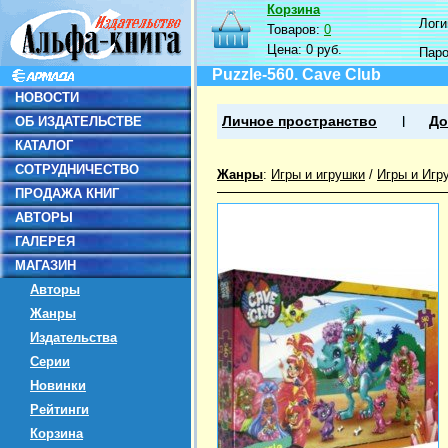
Корзина
Логин
Товаров:
0
Цена:
0 руб.
Пар
Puzzle-560. Cave Club
НОВОСТИ
ОБ ИЗДАТЕЛЬСТВЕ
Личное пространство
До
КАТАЛОГ
СОТРУДНИЧЕСТВО
Жанры
:
Игры и игрушки
/
Игры и Игр
ПРОДАЖА КНИГ
АВТОРЫ
ГАЛЕРЕЯ
МАГАЗИН
Авторы
Жанры
Издательства
Серии
Новинки
Рейтинги
Корзина