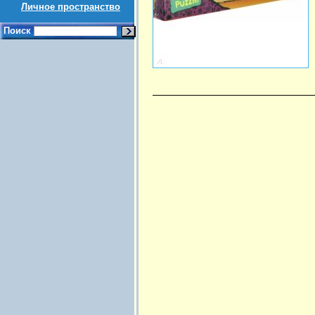
Личное пространство
Поиск