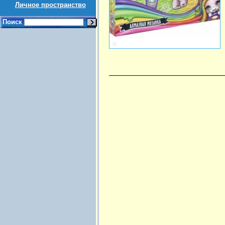
Личное пространство
Поиск