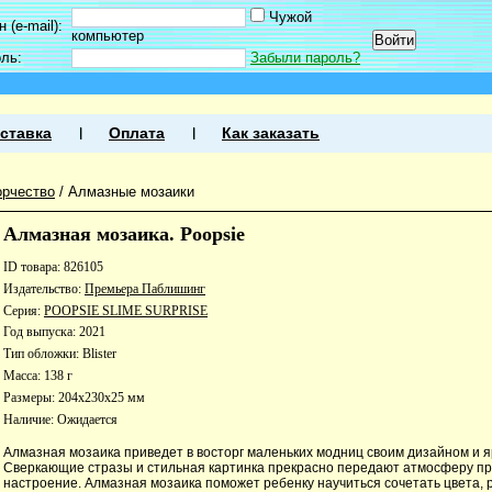
Чужой
 (e-mail):
компьютер
оль:
Забыли пароль?
ставка
Оплата
Как заказать
орчество
/
Алмазные мозаики
Алмазная мозаика. Poopsie
ID товара: 826105
Издательство:
Премьера Паблишинг
Серия:
POOPSIE SLIME SURPRISE
Год выпуска: 2021
Тип обложки: Blister
Масса: 138 г
Размеры: 204x230x25 мм
Наличие:
Ожидается
Алмазная мозаика приведет в восторг маленьких модниц своим дизайном и я
Сверкающие стразы и стильная картинка прекрасно передают атмосферу п
настроение. Алмазная мозаика поможет ребенку научиться сочетать цвета, р