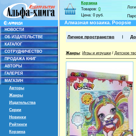
Корзина
Логин
Товаров:
0
Цена:
0 руб.
Пар
Алмазная мозаика. Poopsie
НОВОСТИ
ОБ ИЗДАТЕЛЬСТВЕ
Личное пространство
До
КАТАЛОГ
СОТРУДНИЧЕСТВО
Жанры
:
Игры и игрушки
/
Детское тв
ПРОДАЖА КНИГ
АВТОРЫ
ГАЛЕРЕЯ
МАГАЗИН
Авторы
Жанры
Издательства
Серии
Новинки
Рейтинги
Корзина