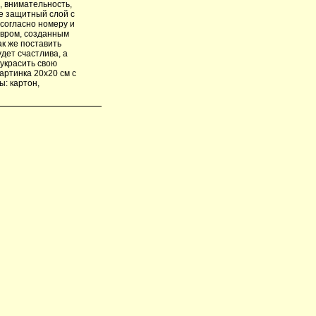
, внимательность,
е защитный слой с
согласно номеру и
евром, созданным
ак же поставить
дет счастлива, а
украсить свою
артинка 20х20 см с
ы: картон,