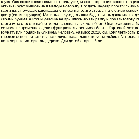
вкуса. Она воспитывает самоконтроль, усидчивость, терпение, концентрацию
активизирует мышление и мелкую моторику. Создать шедевр просто: снимит
картины, с помощью карандаша-стилуса наносите стразы на клейкую основу 
цвету (см. инструкцию). Маленькая рукодельница будет очень довольна шед
своими руками. А чтобы девочке не пришлось искать рамку и ломать голову, к
картину на столе, в набор входит специальный мольберт. Юная художница бу
ее мама непременно оценит функциональность мольберта. Картиной можно 
комнату или подарить близкому человеку. Размер: 20х20 см. Комплектность: к
клеевой основной, стразы, тарелочка, карандаш-стилус, мольберт. Материал
полимерные материалы, дерево. Для детей старше 6 лет.