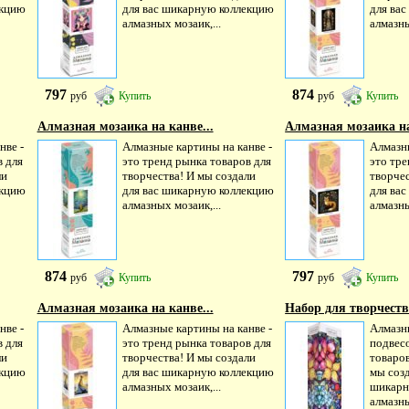
екцию
для вас шикарную коллекцию
для ва
алмазных мозаик,...
алмазны
797
874
руб
Купить
руб
Купить
Алмазная мозаика на канве...
Алмазная мозаика на
нве -
Алмазные картины на канве -
Алмазны
в для
это тренд рынка товаров для
это тре
ли
творчества! И мы создали
творчес
екцию
для вас шикарную коллекцию
для ва
алмазных мозаик,...
алмазны
874
797
руб
Купить
руб
Купить
Алмазная мозаика на канве...
Набор для творчеств
нве -
Алмазные картины на канве -
Алмазн
в для
это тренд рынка товаров для
подвес
ли
творчества! И мы создали
товаров
екцию
для вас шикарную коллекцию
мы созд
алмазных мозаик,...
шикарн
алмазны