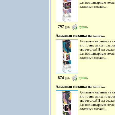
для вас шикарную колл
алмазных мозаик,...
797
руб
Купить
Алмазная мозаика на канве...
Алмазные картины на ка
это тренд рынка товаро
творчества! И мы созда
для вас шикарную колл
алмазных мозаик,...
874
руб
Купить
Алмазная мозаика на канве...
Алмазные картины на ка
это тренд рынка товаро
творчества! И мы созда
для вас шикарную колл
алмазных мозаик,...