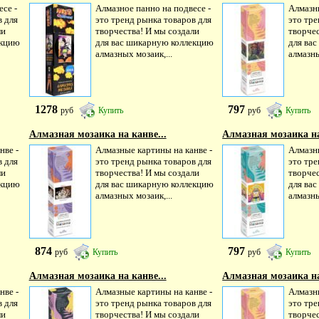
се -
Алмазное панно на подвесе -
Алмазны
в для
это тренд рынка товаров для
это тре
ли
творчества! И мы создали
творчес
екцию
для вас шикарную коллекцию
для ва
алмазных мозаик,...
алмазны
1278
797
руб
Купить
руб
Купить
Алмазная мозаика на канве...
Алмазная мозаика на
нве -
Алмазные картины на канве -
Алмазны
в для
это тренд рынка товаров для
это тре
ли
творчества! И мы создали
творчес
екцию
для вас шикарную коллекцию
для ва
алмазных мозаик,...
алмазны
874
797
руб
Купить
руб
Купить
Алмазная мозаика на канве...
Алмазная мозаика на
нве -
Алмазные картины на канве -
Алмазны
в для
это тренд рынка товаров для
это тре
ли
творчества! И мы создали
творчес