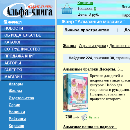
Корзина
Логин
Товаров:
0
Цена:
0 руб.
Пар
Жанр "Алмазные мозаики"
НОВОСТИ
Личное пространство
До
ОБ ИЗДАТЕЛЬСТВЕ
КАТАЛОГ
Жанры
:
Игры и игрушки
/
Детское тв
СОТРУДНИЧЕСТВО
ПРОДАЖА КНИГ
Найдено:
224
, показано
30
, страни
АВТОРЫ
Алмазные брелоки Десерты, 5...
ГАЛЕРЕЯ
Брелоки для детей и
МАГАЗИН
подростков в виде крас
Авторы
фигурок. Набор для
творчества и рукоделия.
Жанры
Прекрасное занятие в
Издательства
процессе которого...
Серии
Новинки
788
руб
Купить
Рейтинги
Корзина
Алмазное панно на подвесе...