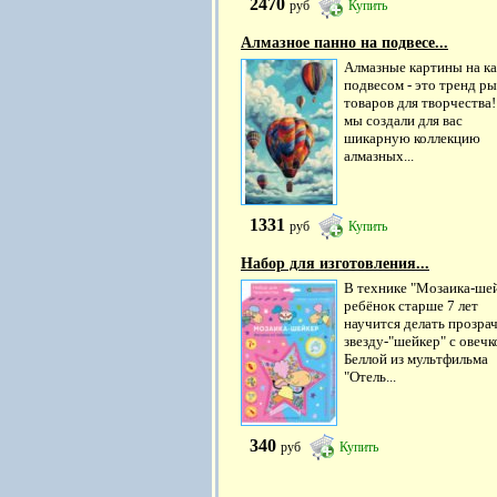
2470
руб
Купить
Алмазное панно на подвесе...
Алмазные картины на ка
подвесом - это тренд р
товаров для творчества!
мы создали для вас
шикарную коллекцию
алмазных...
1331
руб
Купить
Набор для изготовления...
В технике "Мозаика-ше
ребёнок старше 7 лет
научится делать прозра
звезду-"шейкер" с овечк
Беллой из мультфильма
"Отель...
340
руб
Купить