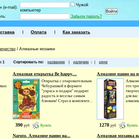
Чужой
 (e-mail):
компьютер
оль:
Забыли пароль?
ставка
Оплата
Как заказать
орчество
/
Алмазные мозаики
ца
1
Сортировать по:
названию
|
наличию
↓
|
цене
Алмазная открытка Be happy,...
Алмазное панно на по
Открытка с очаровательным
Алмазно
ивых
Чебурашкой в формате
это тре
"укрась и подари" подарит
творчес
радость и веселье самым
для ва
близким! Страз в комплекте...
алмазны
390
1278
руб
Купить
руб
Купить
Naruto. Алмазное панно на...
Алмазная мозаика на