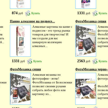
874
1331
руб
Купить
руб
Купить
Панно алмазное на подвесе...
ФотоМозаика сепия
ми
Алмазные картины на канве с
Алмазн
т
подвесом - это тренд рынка
фотогра
ля
товаров для творчества! И
ФотоМо
ать
мы создали для вас
позвол
...
шикарную коллекцию
собрат
алмазных...
картинк
1331
2563
руб
Купить
руб
Купить
ФотоМозаика сепия
ФотоМозаика черно-
Алмазная мозаика по
Алмазн
фотографии - легко!
фотогра
нежки
ФотоМозаика от Белоснежки
и
позволит своими руками
ФотоМо
собрать любое фото или
позвол
картинку из...
собрат
картинк