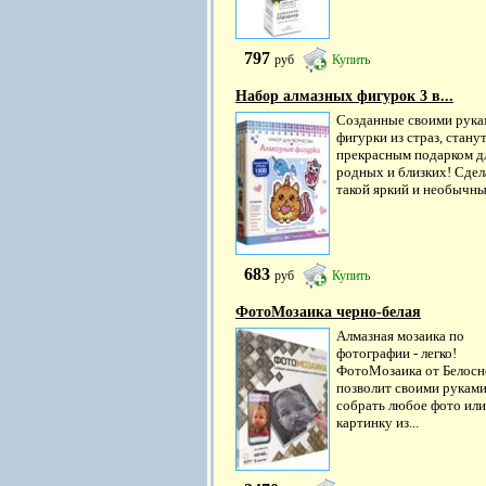
797
руб
Купить
Набор алмазных фигурок 3 в...
Созданные своими рука
фигурки из страз, стану
прекрасным подарком д
родных и близких! Сдел
такой яркий и необычный
683
руб
Купить
ФотоМозаика черно-белая
Алмазная мозаика по
фотографии - легко!
ФотоМозаика от Белос
позволит своими рукам
собрать любое фото или
картинку из...