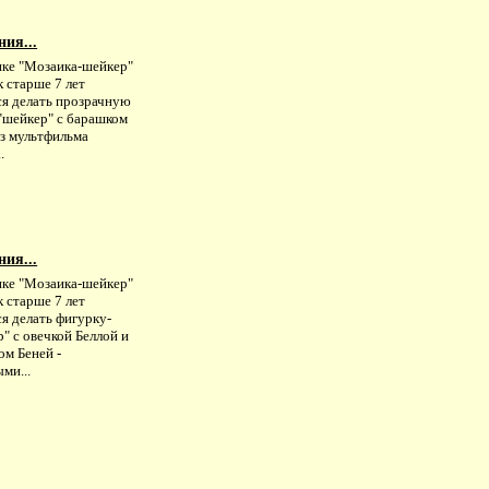
ния...
ике "Мозаика-шейкер"
 старше 7 лет
ся делать прозрачную
-"шейкер" с барашком
из мультфильма
.
ния...
ике "Мозаика-шейкер"
 старше 7 лет
я делать фигурку-
" с овечкой Беллой и
ом Беней -
ми...