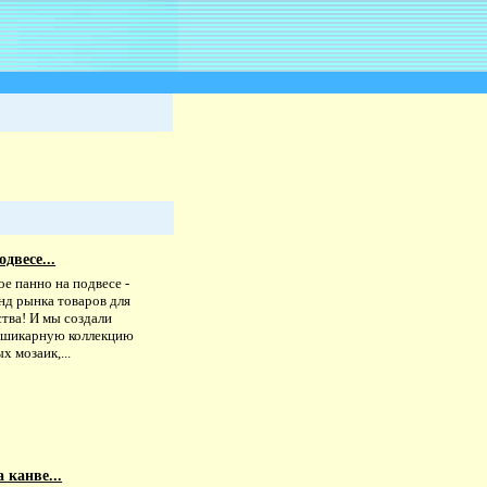
двесе...
е панно на подвесе -
нд рынка товаров для
тва! И мы создали
с шикарную коллекцию
х мозаик,...
 канве...