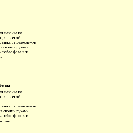
ая мозаика по
фии - легко!
заика от Белоснежки
ит своими руками
ь любое фото или
у из...
белая
ая мозаика по
фии - легко!
заика от Белоснежки
ит своими руками
ь любое фото или
у из...