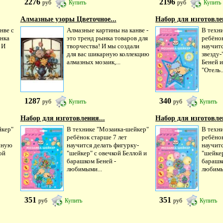
2276
2196
руб
Купить
руб
Купить
Алмазные узоры Цветочное...
Набор для изготовле
нве с
Алмазные картины на канве -
В техн
ынка
это тренд рынка товаров для
ребёнок
 И
творчества! И мы создали
научит
для вас шикарную коллекцию
звезду
алмазных мозаик,...
Беней 
"Отель..
1287
340
руб
Купить
руб
Купить
Набор для изготовления...
Набор для изготовле
йкер"
В технике "Мозаика-шейкер"
В техн
ребёнок старше 7 лет
ребёнок
чную
научится делать фигурку-
научитс
ой
"шейкер" с овечкой Беллой и
"шейкер
барашком Беней -
барашк
любимыми...
любимы
351
351
руб
Купить
руб
Купить