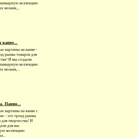
с шикарную коллекцию
х мозаик,...
 канве...
е картины на канве -
нд рынка товаров для
тва! И мы создали
с шикарную коллекцию
х мозаик,...
а. Панно...
ые картины на канве с
ом – это тренд рынка
 для творчества! И
али для вас
ую коллекцию
х...