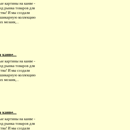
е картины на канве -
нд рынка товаров для
тва! И мы создали
с шикарную коллекцию
х мозаик,...
 канве...
е картины на канве -
нд рынка товаров для
тва! И мы создали
с шикарную коллекцию
х мозаик,...
 канве...
е картины на канве -
нд рынка товаров для
тва! И мы создали